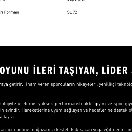
rı Forması
SL 72
OYUNU İLERİ TAŞIYAN, LİDE
 araya getirir. İlham veren sporcuların hikayeleri, yenilikçi teknol
olojiyle üretilmiş yüksek performanslı aktif giyim ve spor giyi
in evindir. Hareketlerine uyum sağlayan ve hedeflerine destek o
adayız.
ları için online mağazamızı keşfet. Işık saçan yoga eğitmenler