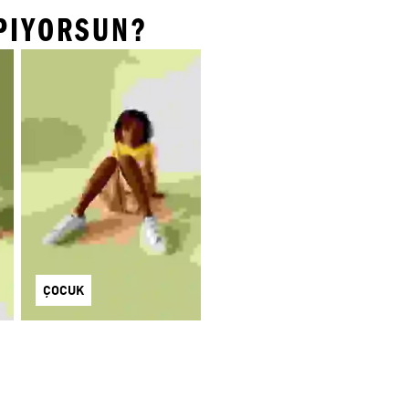
APIYORSUN?
ÇOCUK