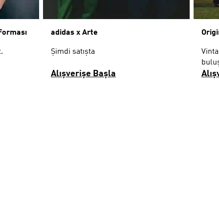
Forması
adidas x Arte
Origi
.
Şimdi satışta
Vinta
bulu
Alışverişe Başla
Alış