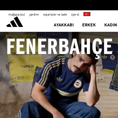
mağaza bul
yardım
siparişler ve iade
üye ol
AYAKKABI
ERKEK
KADIN