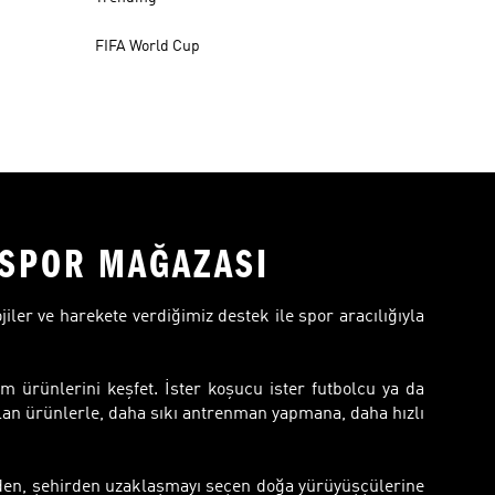
FIFA World Cup
R SPOR MAĞAZASI
ojiler ve harekete verdiğimiz destek ile spor aracılığıyla
m ürünlerini keşfet. İster koşucu ister futbolcu ya da
lan ürünlerle, daha sıkı antrenman yapmana, daha hızlı
inden, şehirden uzaklaşmayı seçen doğa yürüyüşçülerine