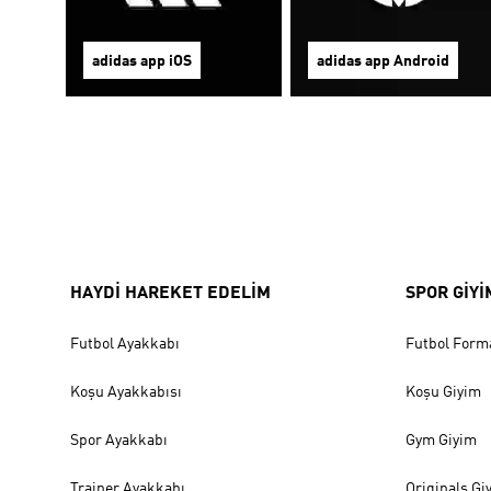
adidas app iOS
adidas app Android
HAYDİ HAREKET EDELİM
SPOR GİYİ
Futbol Ayakkabı
Futbol Form
Koşu Ayakkabısı
Koşu Giyim
Spor Ayakkabı
Gym Giyim
Trainer Ayakkabı
Originals Gi