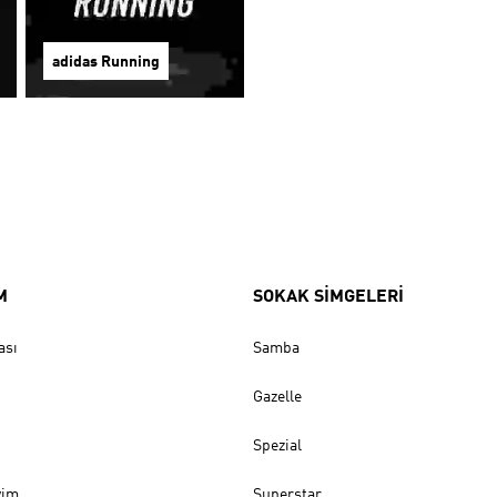
adidas Running
M
SOKAK SİMGELERİ
ası
Samba
Gazelle
Spezial
yim
Superstar