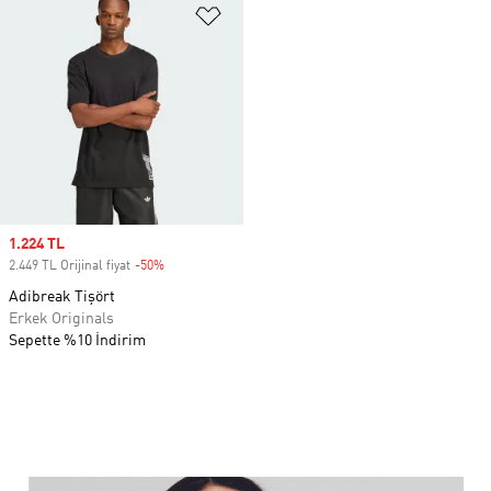
Favori Listesine Ekle
Sale price
1.224 TL
2.449 TL Orijinal fiyat
-50%
Discount
Adibreak Tişört
Erkek Originals
Sepette %10 İndirim