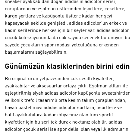
sneaker ayakkabıdan doğan adidas’ın adicolor serisi,
çoraplardan ve eşofman üstlerinden tişörtlere, ceketlere,
kargo şortlara ve kapüşonlu üstlere kadar her şeyi
kapsayacak şekilde genişledi. adidas adicolor’un erkek ve
kadın serilerinde herkes için bir şeyler var. adidas adicolor
çocuk koleksiyonunda da çok sayıda seçenek bulunuyor, bu
sayede çocukların spor modası yolculuğuna erkenden
başlamalarını sağlayabilirsin.
Günümüzün klasiklerinden birini edin
Bu orijinal ürün yelpazesinden çok çeşitli kıyafetler,
ayakkabılar ve aksesuarlar ortaya çıktı. Eşofman altları ile
eşleştirilmiş siyah adidas adicolor kapüşonlu sweatshirtler
ve ikonik trefoil tasarımlı orta kesim takım çoraplarından,
havalı pastel mavi adidas adicolor şortlara, tişörtlere ve
hafif ayakkabılara kadar ihtiyacınız olan tüm sportif
kıyafetler için bu seri tek durak noktanız olabilir. adidas
adicolor çocuk serisi ise spor delisi olan veya ilk adımlarını