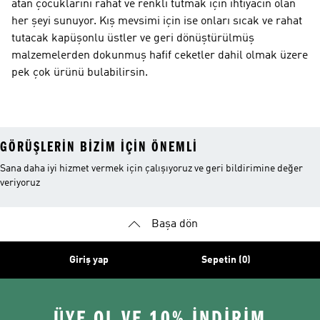
atan çocuklarını rahat ve renkli tutmak için ihtiyacın olan
her şeyi sunuyor. Kış mevsimi için ise onları sıcak ve rahat
tutacak kapüşonlu üstler ve geri dönüştürülmüş
malzemelerden dokunmuş hafif ceketler dahil olmak üzere
pek çok ürünü bulabilirsin.
GÖRÜŞLERIN BIZIM IÇIN ÖNEMLI
Sana daha iyi hizmet vermek için çalışıyoruz ve geri bildirimine değer
veriyoruz
Başa dön
Giriş yap
Sepetin (0)
ÜYE OL VE 10% İNDİRİM