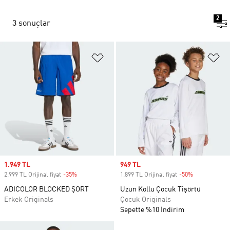
2
3 sonuçlar
Favori Listesine Ekle
Fa
Sale price
1.949 TL
Sale price
949 TL
2.999 TL Orijinal fiyat
-35%
Discount
1.899 TL Orijinal fiyat
-50%
Discount
ADICOLOR BLOCKED ŞORT
Uzun Kollu Çocuk Tişörtü
Erkek Originals
Çocuk Originals
Sepette %10 İndirim