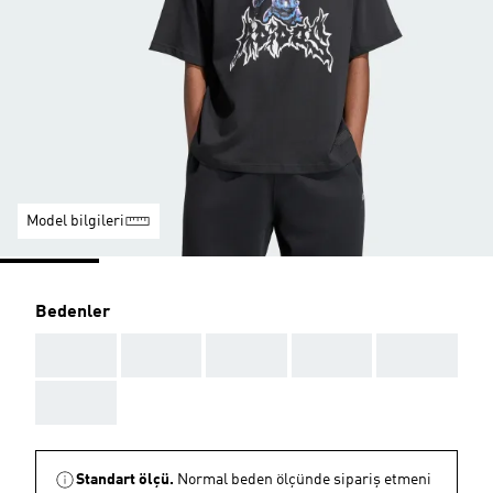
Model bilgileri
Bedenler
AAA
AAA
AAA
AAA
AAA
AAA
Standart ölçü.
Normal beden ölçünde sipariş etmeni