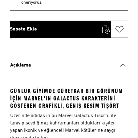
öneriyoruz.
Sepete Ekle
Açıklama
GÜNLÜK GIYIMDE CÜRETKAR BIR GÖRÜNÜM
IÇIN MARVEL'IN GALACTUS KARAKTERINI
GÖSTEREN GRAFIKLI, GENIŞ KESIM TIŞÖRT
Üzerinde adidas'ın bu Marvel Galactus Tişörtü ile
tanıyıp sevdiğimiz kahramanları oldukları kişiler
yapan ikonik ve eğlenceli Marvel kötülerine saygı