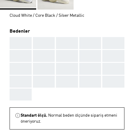
Cloud White / Core Black / Silver Metallic
Bedenler
AAA
AAA
AAA
AAA
AAA
AAA
AAA
AAA
AAA
AAA
AAA
AAA
AAA
AAA
AAA
AAA
AAA
AAA
AAA
AAA
AAA
Standart ölçü.
Normal beden ölçünde sipariş etmeni
öneriyoruz.