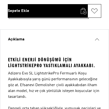
Sepete Ekle
Açıklama
ETKILI ENERJI DÖNÜŞÜMÜ IÇIN
LIGHTSTRIKEPRO YASTIKLAMALI AYAKKABI.
Adizero Evo SL LightstrikePro Fermuarlı Koşu
Ayakkabısıyla yarış günü performansının geleceğine
göz at. Efsanevi Demolisher çivili ayakkabıdan ilham
alan model, hız ve çok yönlülük isteyen koşucular için
tasarlandı.
Dengeli orta taban yüksekliğiyle, yumuşak geçişleri ve