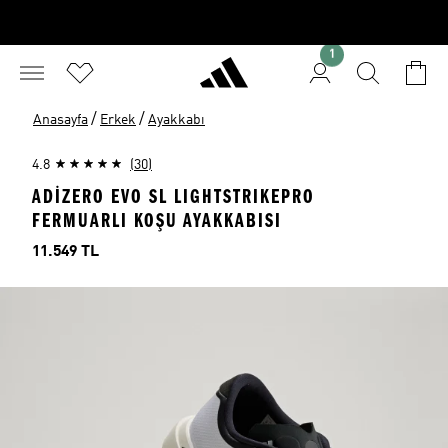
1
/
/
Anasayfa
Erkek
Ayakkabı
4.8
(30)
ADIZERO EVO SL LIGHTSTRIKEPRO
FERMUARLI KOŞU AYAKKABISI
Fiyat
11.549 TL