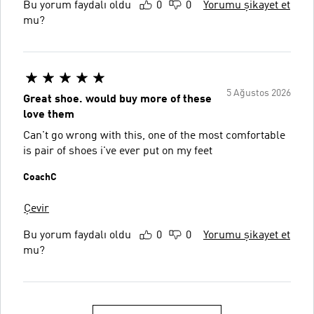
Bu yorum faydalı oldu
0
0
Yorumu şikayet et
mu?
5 Ağustos 2026
Great shoe. would buy more of these
love them
Can't go wrong with this, one of the most comfortable
is pair of shoes i've ever put on my feet
CoachC
Çevir
Bu yorum faydalı oldu
0
0
Yorumu şikayet et
mu?