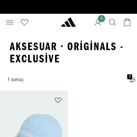
1
AKSESUAR · ORIGINALS -
EXCLUSIVE
3
1 sonuç
Favori Listesine Ekle