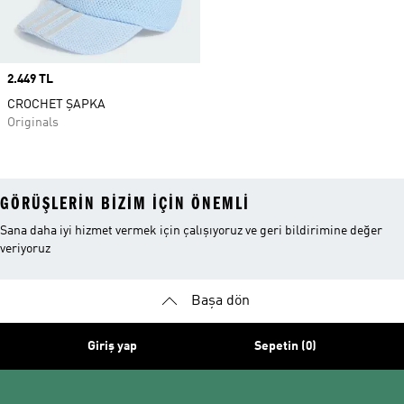
Price
2.449 TL
CROCHET ŞAPKA
Originals
GÖRÜŞLERIN BIZIM IÇIN ÖNEMLI
Sana daha iyi hizmet vermek için çalışıyoruz ve geri bildirimine değer
veriyoruz
Başa dön
Giriş yap
Sepetin (0)