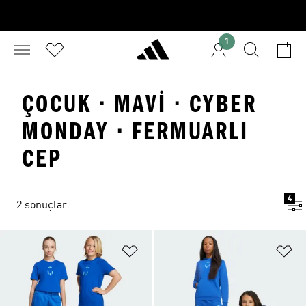
1
ÇOCUK · MAVI · CYBER
MONDAY · FERMUARLI
CEP
4
2 sonuçlar
Favori Listesine Ekle
Fa