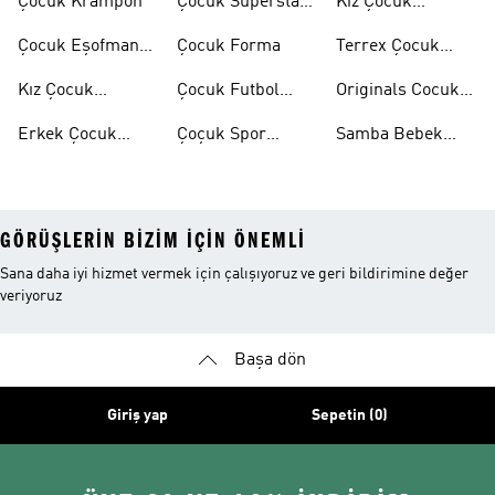
Çocuk Krampon
Çocuk Superstar
Kız Çocuk
Ayakkabılar
Eşofman Takımı
Çocuk Eşofman
Çocuk Forma
Terrex Çocuk
Takımı
Ayakkabı
Kız Çocuk
Çocuk Futbol
Originals Cocuk
Ayakkabı
Ayakkabısı
Ayakkabi
Erkek Çocuk
Çoçuk Spor
Samba Bebek
Ayakkabı
Ayakkabı
Ayakkabı
GÖRÜŞLERIN BIZIM IÇIN ÖNEMLI
Sana daha iyi hizmet vermek için çalışıyoruz ve geri bildirimine değer
veriyoruz
Başa dön
Giriş yap
Sepetin (0)