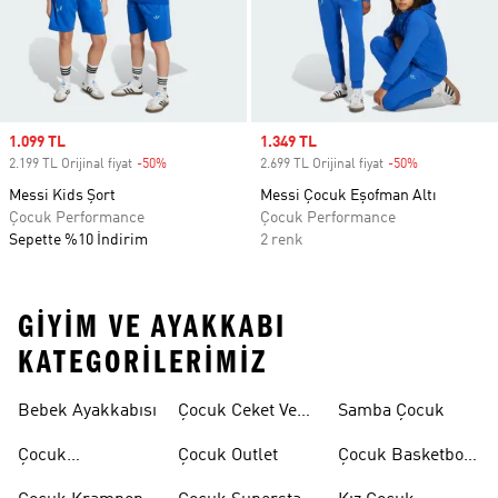
Sale price
1.099 TL
Sale price
1.349 TL
2.199 TL Orijinal fiyat
-50%
Discount
2.699 TL Orijinal fiyat
-50%
Discount
Messi Kids Şort
Messi Çocuk Eşofman Altı
Çocuk Performance
Çocuk Performance
Sepette %10 İndirim
2 renk
GIYIM VE AYAKKABI
KATEGORILERIMIZ
Bebek Ayakkabısı
Çocuk Ceket Ve
Samba Çocuk
Mont
Çocuk
Çocuk Outlet
Çocuk Basketbol
Ayakkabıları
Ayakkabısı