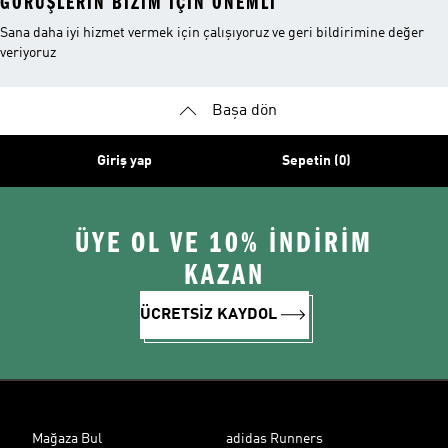
GÖRÜŞLERIN BIZIM IÇIN ÖNEMLI
Sana daha iyi hizmet vermek için çalışıyoruz ve geri bildirimine değer
veriyoruz
Başa dön
Giriş yap
Sepetin (0)
ÜYE OL VE 10% İNDİRİM
KAZAN
ÜCRETSİZ KAYDOL
Mağaza Bul
adidas Runners