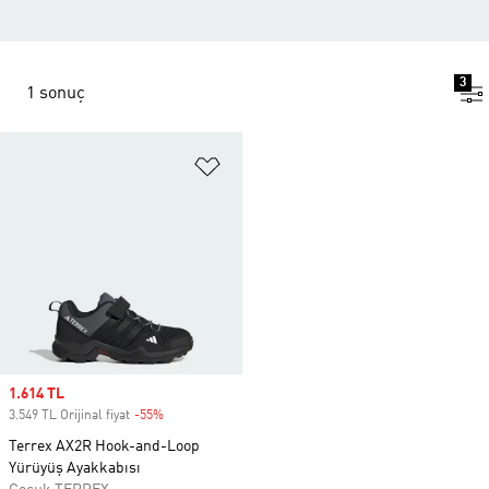
3
1 sonuç
Favori Listesine Ekle
Sale price
1.614 TL
3.549 TL Orijinal fiyat
-55%
Discount
Terrex AX2R Hook-and-Loop
Yürüyüş Ayakkabısı