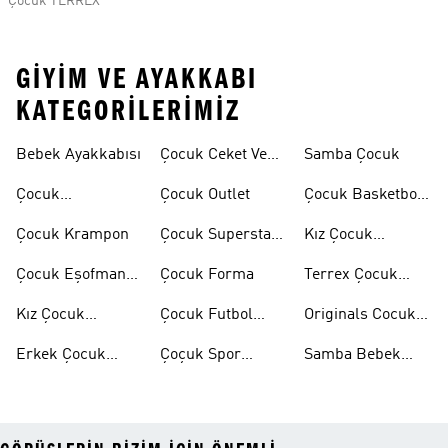
Çocuk TERREX
GIYIM VE AYAKKABI
KATEGORILERIMIZ
Bebek Ayakkabısı
Çocuk Ceket Ve
Samba Çocuk
Mont
Çocuk
Çocuk Outlet
Çocuk Basketbol
Ayakkabıları
Ayakkabısı
Çocuk Krampon
Çocuk Superstar
Kız Çocuk
Ayakkabılar
Eşofman Takımı
Çocuk Eşofman
Çocuk Forma
Terrex Çocuk
Takımı
Ayakkabı
Kız Çocuk
Çocuk Futbol
Originals Cocuk
Ayakkabı
Ayakkabısı
Ayakkabi
Erkek Çocuk
Çoçuk Spor
Samba Bebek
Ayakkabı
Ayakkabı
Ayakkabı