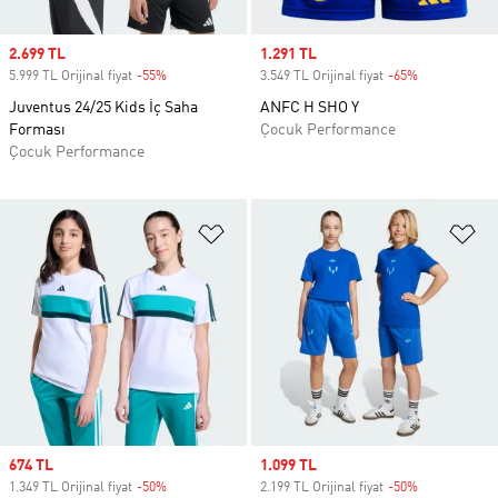
Sale price
2.699 TL
Sale price
1.291 TL
5.999 TL Orijinal fiyat
-55%
Discount
3.549 TL Orijinal fiyat
-65%
Discount
Juventus 24/25 Kids İç Saha
ANFC H SHO Y
Forması
Çocuk Performance
Çocuk Performance
Favori Listesine Ekle
Fa
Sale price
674 TL
Sale price
1.099 TL
1.349 TL Orijinal fiyat
-50%
Discount
2.199 TL Orijinal fiyat
-50%
Discount