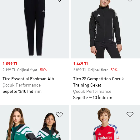
Sale price
1.099 TL
Sale price
1.449 TL
2.199 TL Orijinal fiyat
-50%
Discount
2.899 TL Orijinal fiyat
-50%
Discount
Tiro Essentıal Eşofman Altı
Tiro 25 Competition Çocuk
Çocuk Performance
Training Ceket
Sepette %10 İndirim
Çocuk Performance
Sepette %10 İndirim
Favori Listesine Ekle
Fa