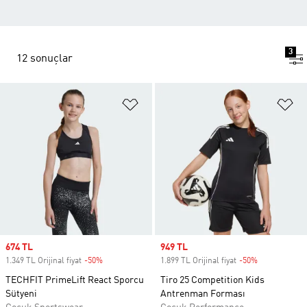
3
12 sonuçlar
Favori Listesine Ekle
Fa
Sale price
674 TL
Sale price
949 TL
1.349 TL Orijinal fiyat
-50%
Discount
1.899 TL Orijinal fiyat
-50%
Discount
TECHFIT PrimeLift React Sporcu
Tiro 25 Competition Kids
Sütyeni
Antrenman Forması