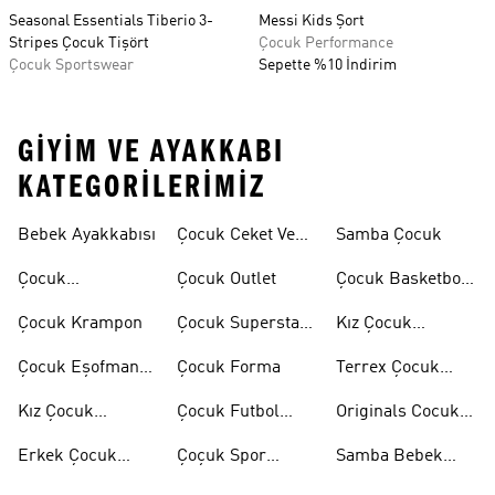
Seasonal Essentials Tiberio 3-
Messi Kids Şort
Stripes Çocuk Tişört
Çocuk Performance
Çocuk Sportswear
Sepette %10 İndirim
GIYIM VE AYAKKABI
KATEGORILERIMIZ
Bebek Ayakkabısı
Çocuk Ceket Ve
Samba Çocuk
Mont
Çocuk
Çocuk Outlet
Çocuk Basketbol
Ayakkabıları
Ayakkabısı
Çocuk Krampon
Çocuk Superstar
Kız Çocuk
Ayakkabılar
Eşofman Takımı
Çocuk Eşofman
Çocuk Forma
Terrex Çocuk
Takımı
Ayakkabı
Kız Çocuk
Çocuk Futbol
Originals Cocuk
Ayakkabı
Ayakkabısı
Ayakkabi
Erkek Çocuk
Çoçuk Spor
Samba Bebek
Ayakkabı
Ayakkabı
Ayakkabı