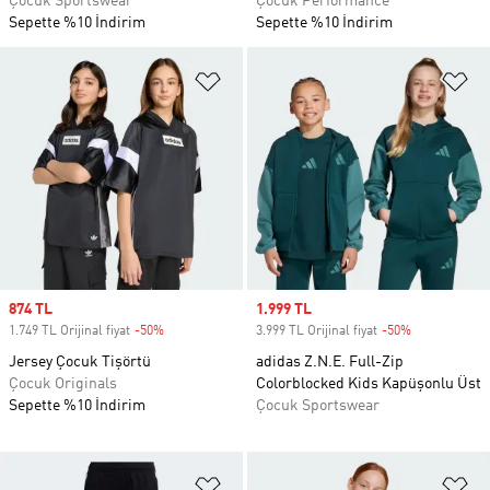
Çocuk Sportswear
Çocuk Performance
Sepette %10 İndirim
Sepette %10 İndirim
Favori Listesine Ekle
Fa
Sale price
874 TL
Sale price
1.999 TL
1.749 TL Orijinal fiyat
-50%
Discount
3.999 TL Orijinal fiyat
-50%
Discount
Jersey Çocuk Tişörtü
adidas Z.N.E. Full-Zip
Çocuk Originals
Colorblocked Kids Kapüşonlu Üst
Sepette %10 İndirim
Çocuk Sportswear
Favori Listesine Ekle
Fa