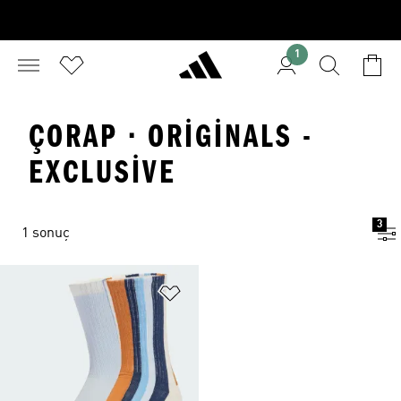
1
ÇORAP · ORIGINALS -
EXCLUSIVE
3
1 sonuç
Favori Listesine Ekle