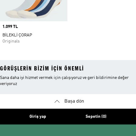
Price
1.099 TL
BİLEKLİ ÇORAP
Originals
GÖRÜŞLERIN BIZIM IÇIN ÖNEMLI
Sana daha iyi hizmet vermek için çalışıyoruz ve geri bildirimine değer
veriyoruz
Başa dön
Giriş yap
Sepetin (0)