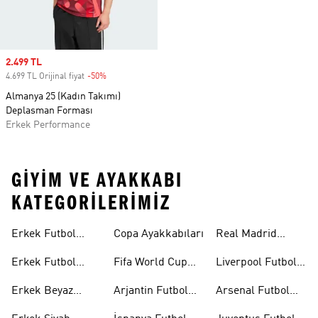
Sale price
2.499 TL
4.699 TL Orijinal fiyat
-50%
Discount
Almanya 25 (Kadın Takımı)
Deplasman Forması
Erkek Performance
GIYIM VE AYAKKABI
KATEGORILERIMIZ
Erkek Futbol
Copa Ayakkabıları
Real Madrid
Forması
Futbol Formaları
Erkek Futbol
Fifa World Cup
Liverpool Futbol
Ayakkabıları
26™
Formaları
Erkek Beyaz
Arjantin Futbol
Arsenal Futbol
Futbol
Formaları
Formaları