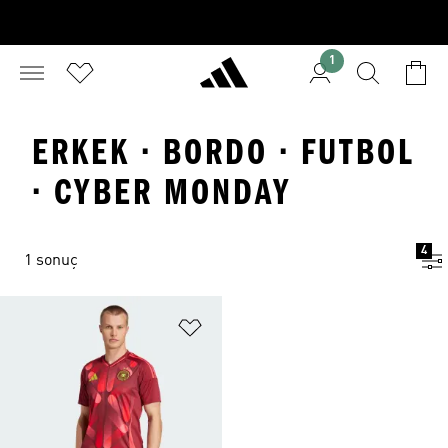
1
ERKEK · BORDO · FUTBOL
· CYBER MONDAY
4
1 sonuç
Favori Listesine Ekle