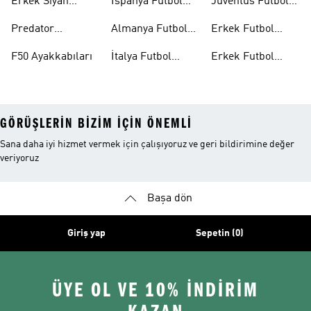
Erkek Siyah
İspanya Futbol
Juventus Futbol
Ayakkabıları
Futbol
Formaları
Formaları
Predator
Almanya Futbol
Erkek Futbol
Ayakkabıları
Ayakkabıları
Formaları
Aksesuarları
F50 Ayakkabıları
İtalya Futbol
Erkek Futbol
Formaları
Outlet
GÖRÜŞLERIN BIZIM IÇIN ÖNEMLI
Sana daha iyi hizmet vermek için çalışıyoruz ve geri bildirimine değer
veriyoruz
Başa dön
Giriş yap
Sepetin (0)
ÜYE OL VE 10% İNDİRİM