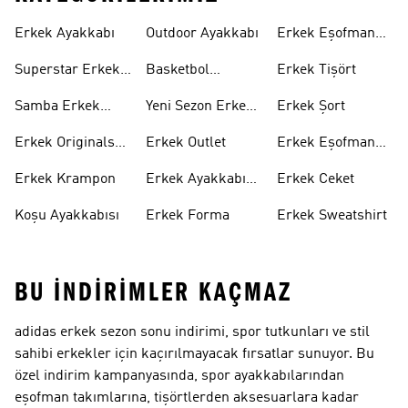
Erkek Ayakkabı
Outdoor Ayakkabı
Erkek Eşofman
Takımı
Superstar Erkek
Basketbol
Erkek Tişört
Ayakkabı
Ayakkabısı
Samba Erkek
Yeni Sezon Erkek
Erkek Şort
Ayakkabı
Ayakkabı
Erkek Originals
Erkek Outlet
Erkek Eşofman
Ayakkabı
Altı
Erkek Krampon
Erkek Ayakkabı
Erkek Ceket
Indirim
Koşu Ayakkabısı
Erkek Forma
Erkek Sweatshirt
BU İNDIRIMLER KAÇMAZ
adidas erkek sezon sonu indirimi, spor tutkunları ve stil
sahibi erkekler için kaçırılmayacak fırsatlar sunuyor. Bu
özel indirim kampanyasında, spor ayakkabılarından
eşofman takımlarına, tişörtlerden aksesuarlara kadar