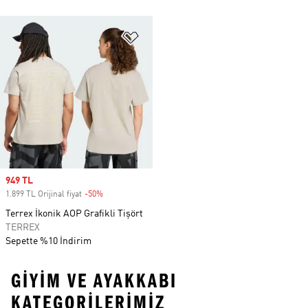
Favori Listesine Ekle
Sale price
949 TL
1.899 TL Orijinal fiyat
-50%
Discount
Terrex İkonik AOP Grafikli Tişört
TERREX
Sepette %10 İndirim
GIYIM VE AYAKKABI
KATEGORILERIMIZ