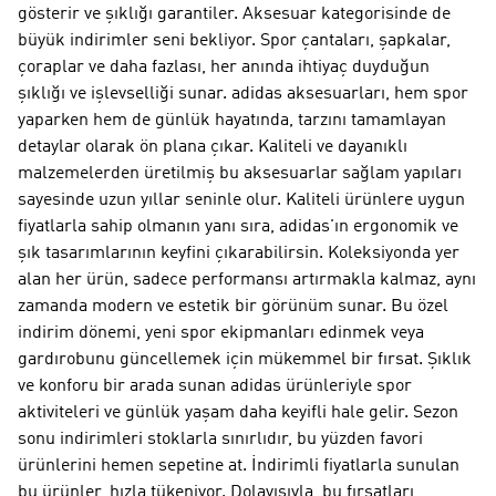
gösterir ve şıklığı garantiler. Aksesuar kategorisinde de
büyük indirimler seni bekliyor. Spor çantaları, şapkalar,
çoraplar ve daha fazlası, her anında ihtiyaç duyduğun
şıklığı ve işlevselliği sunar. adidas aksesuarları, hem spor
yaparken hem de günlük hayatında, tarzını tamamlayan
detaylar olarak ön plana çıkar. Kaliteli ve dayanıklı
malzemelerden üretilmiş bu aksesuarlar sağlam yapıları
sayesinde uzun yıllar seninle olur. Kaliteli ürünlere uygun
fiyatlarla sahip olmanın yanı sıra, adidas'ın ergonomik ve
şık tasarımlarının keyfini çıkarabilirsin. Koleksiyonda yer
alan her ürün, sadece performansı artırmakla kalmaz, aynı
zamanda modern ve estetik bir görünüm sunar. Bu özel
indirim dönemi, yeni spor ekipmanları edinmek veya
gardırobunu güncellemek için mükemmel bir fırsat. Şıklık
ve konforu bir arada sunan adidas ürünleriyle spor
aktiviteleri ve günlük yaşam daha keyifli hale gelir. Sezon
sonu indirimleri stoklarla sınırlıdır, bu yüzden favori
ürünlerini hemen sepetine at. İndirimli fiyatlarla sunulan
bu ürünler, hızla tükeniyor. Dolayısıyla, bu fırsatları