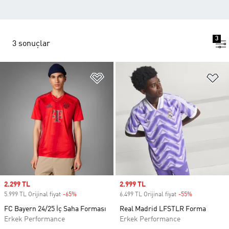
3
3 sonuçlar
Favori Listesine Ekle
Fa
Sale price
2.299 TL
Sale price
2.999 TL
5.999 TL Orijinal fiyat
-65%
Discount
6.499 TL Orijinal fiyat
-55%
Discount
FC Bayern 24/25 İç Saha Forması
Real Madrid LFSTLR Forma
Erkek Performance
Erkek Performance