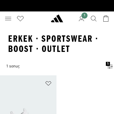
1
ERKEK · SPORTSWEAR ·
BOOST · OUTLET
5
1 sonuç
Favori Listesine Ekle