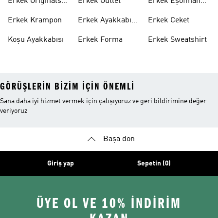
Erkek Originals
Erkek Outlet
Erkek Eşofman
Ayakkabı
Altı
Erkek Krampon
Erkek Ayakkabı
Erkek Ceket
Indirim
Koşu Ayakkabısı
Erkek Forma
Erkek Sweatshirt
GÖRÜŞLERIN BIZIM IÇIN ÖNEMLI
Sana daha iyi hizmet vermek için çalışıyoruz ve geri bildirimine değer
veriyoruz
Başa dön
Giriş yap
Sepetin (0)
ÜYE OL VE 10% İNDİRİM