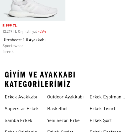
Sale price
5.999 TL
12.249 TL Orijinal fiyat
-55%
Discount
Ultraboost 1.0 Ayakkabı
Sportswear
5 renk
GIYIM VE AYAKKABI
KATEGORILERIMIZ
Erkek Ayakkabı
Outdoor Ayakkabı
Erkek Eşofman
Takımı
Superstar Erkek
Basketbol
Erkek Tişört
Ayakkabı
Ayakkabısı
Samba Erkek
Yeni Sezon Erkek
Erkek Şort
Ayakkabı
Ayakkabı