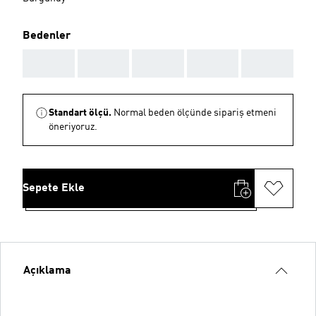
Bedenler
AAA
AAA
AAA
AAA
AAA
Standart ölçü.
Normal beden ölçünde sipariş etmeni
öneriyoruz.
Sepete Ekle
Açıklama