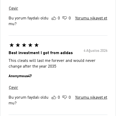
Çevir
Bu yorum faydalı oldu
0
0
Yorumu şikayet et
mu?
4 Ağustos 2026
Best investment I got from adidas
This cleats will last me forever and would never
change after the year 2035
Anonymous47
Çevir
Bu yorum faydalı oldu
0
0
Yorumu şikayet et
mu?