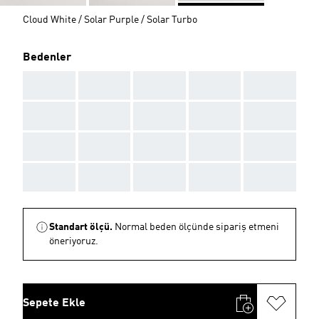
Cloud White / Solar Purple / Solar Turbo
Bedenler
AAA
AAA
AAA
AAA
AAA
AAA
AAA
AAA
AAA
AAA
AAA
AAA
AAA
AAA
AAA
AAA
AAA
AAA
AAA
AAA
Standart ölçü.
Normal beden ölçünde sipariş etmeni
öneriyoruz.
Sepete Ekle