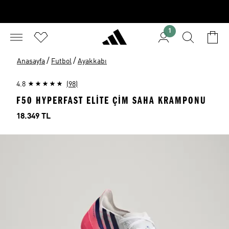
1
/
/
Anasayfa
Futbol
Ayakkabı
4.8
(98)
F50 HYPERFAST ELITE ÇIM SAHA KRAMPONU
Fiyat
18.349 TL