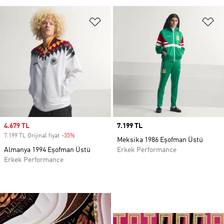
Favori Listesine Ekle
Fa
Sale price
4.679 TL
Price
7.199 TL
7.199 TL Orijinal fiyat
-35%
Discount
Meksika 1986 Eşofman Üstü
Almanya 1994 Eşofman Üstü
Erkek Performance
Erkek Performance