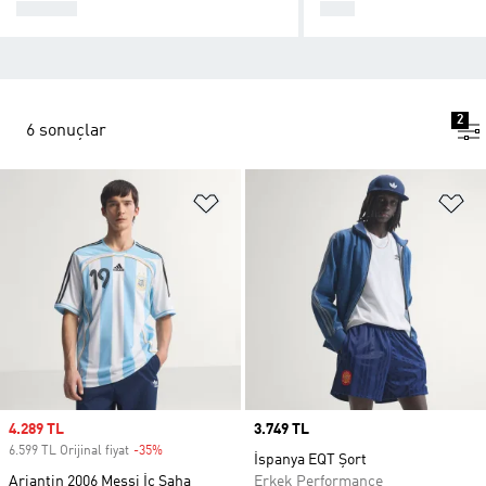
FORMA
TOP
2
6 sonuçlar
Favori Listesine Ekle
Fa
Sale price
4.289 TL
Price
3.749 TL
6.599 TL Orijinal fiyat
-35%
Discount
İspanya EQT Şort
Arjantin 2006 Messi İç Saha
Erkek Performance