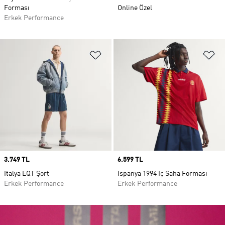
Forması
Online Özel
Erkek Performance
Favori Listesine Ekle
Fa
Price
3.749 TL
Price
6.599 TL
İtalya EQT Şort
İspanya 1994 İç Saha Forması
Erkek Performance
Erkek Performance