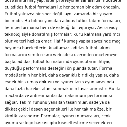
dostlarınla maç yap, ister profesyonel sahalarda mücadele
et, adidas futbol formaları ile her zaman bir adım öndesin.
Futbol yalnızca bir spor değil, aynı zamanda bir yaşam
biçimidir. Bu bilinci yansıtan adidas futbol takım formaları,
hem performansı hem de estetiği birleştiriyor. Aeroready
teknolojisiyle donatılmış formalar, kuru kalmana yardımcı
olur ve teri hızlıca emer. Hafif kumaş yapısı sayesinde maç
boyunca hareketlerini kısıtlamaz. adidas futbol takım
formalarını şimdi resmi web sitesi üzerinden incelemeye
başla. adidas, futbol formalarında oyuncuların ihtiyaç
duyduğu performans desteğini ön planda tutar. Forma
modellerinin her biri, daha dayanıklı bir dikiş yapısı, daha
esnek bir kumaş dokusu ve oyuncuların oyun sırasında
daha fazla hareket alanı sunmak için tasarlanmıştır. Bu da
maçlarda ve antrenmanlarda maksimum performansı
sağlar. Takım ruhunu yansıtan tasarımlar, sade ya da
dikkat çekici desen seçenekleri ile her takıma özel bir
kimlik kazandırır. Formalar, oyuncu numaraları, renk
uyumu ve logo baskısı gibi kişiselleştirme seçenekleri