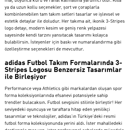
maç boyunca kuru ve rahat kalmasına yardımcı olur. Kısa
ya da uzun kollu seçenekler, şort ve çoraplarla
kombinlenebilen tam takım setleri tasarlar ve işlevsel ve
estetik detaylar ile doludur. Her takıma ait, ikonik 3-Stripes
logo detayı, modern kesim ve geniş renk yelpazesi
sayesinde kendi tarzını yansıtacak tasarımı kolayca
bulabilirsin. İsteyenler için baskı ve numaralandırma gibi
özelleştirme seçenekleri de mevcuttur.
adidas Futbol Takım Formalarında 3-
Stripes Logosu Benzersiz Tasarımlar
ile Birleşiyor
Performance veya Athletics gibi markalardan oluşan spor
forma koleksiyonlarında efsanevi potansiyele sahip
trendler bulacaksın. Futbol sevgisini stilinle birleştir! Her
seviyedeki oyuncuya ve taraftara hitap eden yenilikçi
tasarımlar ve teknolojiler, adidas'ın Türkiye'deki resmi
futbol forma koleksiyonunda yerini aldı. İster mahalledeki