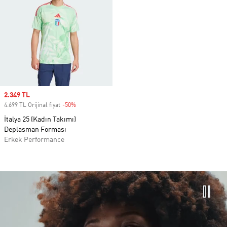
Sale price
2.349 TL
4.699 TL Orijinal fiyat
-50%
Discount
İtalya 25 (Kadın Takımı)
Deplasman Forması
Erkek Performance