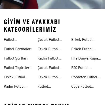
GIYIM VE AYAKKABI
KATEGORILERIMIZ
Futbol
Çocuk Futbol
Erkek Futbol
Ayakkabıları
Ayakkabıları
Topları
Futbol Formaları
Erkek Futbol
Erkek Futbol
Formaları
Eldivenleri
Futbol Şortları
Kadın Futbol
Fifa Dünya Kupası
Formaları
26™
Futbol Tişörtleri
Çocuk Futbol
F50 Futbol
Formaları
Ayakkabıları
Erkek Futbol
Erkek Futbol
Predator Futbol
Ayakkabıları
Şortları
Ayakkabıları
Kadın Futbol
Futbol
Copa Futbol
Ayakkabıları
Aksesuarları
Ayakkabıları