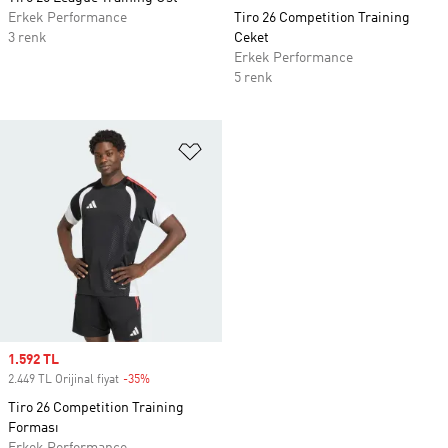
Erkek Performance
Tiro 26 Competition Training
3 renk
Ceket
Erkek Performance
5 renk
Favori Listesine Ekle
Sale price
1.592 TL
2.449 TL Orijinal fiyat
-35%
Discount
Tiro 26 Competition Training
Forması