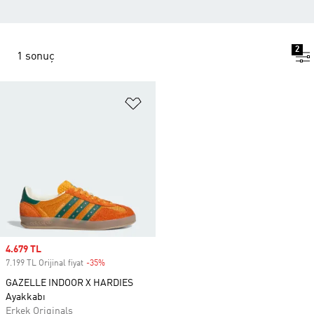
2
1 sonuç
Favori Listesine Ekle
Sale price
4.679 TL
7.199 TL Orijinal fiyat
-35%
Discount
GAZELLE INDOOR X HARDIES
Ayakkabı
Erkek Originals