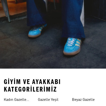
GIYIM VE AYAKKABI
KATEGORILERIMIZ
Kahverengi
Kadın Gazelle
Gazelle Yeşil
Beyaz Gazelle
Ayakkabı