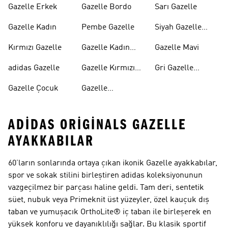
Gazelle Erkek
Gazelle Bordo
Sarı Gazelle
Gazelle Kadın
Pembe Gazelle
Siyah Gazelle
Ayakkabılar
Kırmızı Gazelle
Gazelle Kadın
Gazelle Mavi
Siyah
adidas Gazelle
Gazelle Kırmızı
Gri Gazelle
Kadın
Ayakkabılar
Gazelle Çocuk
Gazelle
ADIDAS ORIGINALS GAZELLE
AYAKKABILAR
60’ların sonlarında ortaya çıkan ikonik Gazelle ayakkabılar,
spor ve sokak stilini birleştiren adidas koleksiyonunun
vazgeçilmez bir parçası haline geldi. Tam deri, sentetik
süet, nubuk veya Primeknit üst yüzeyler, özel kauçuk dış
taban ve yumuşacık OrthoLite® iç taban ile birleşerek en
yüksek konforu ve dayanıklılığı sağlar. Bu klasik sportif