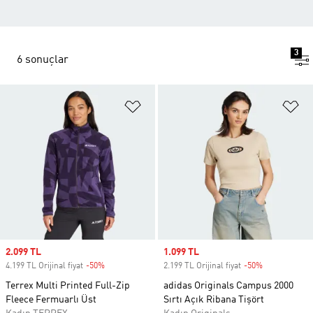
3
6 sonuçlar
Favori Listesine Ekle
Fa
Sale price
2.099 TL
Sale price
1.099 TL
4.199 TL Orijinal fiyat
-50%
Discount
2.199 TL Orijinal fiyat
-50%
Discount
Terrex Multi Printed Full-Zip
adidas Originals Campus 2000
Fleece Fermuarlı Üst
Sırtı Açık Ribana Tişört