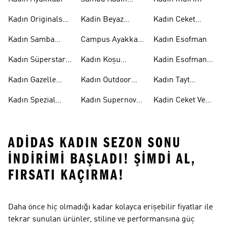
Ayakkabı
Kadın Originals
Kadin Beyaz
Kadın Ceket
Ayakkabı
Samba
Modelleri
Kadın Samba
Campus Ayakkabı
Kadın Esofman
Ayakkabı
Kadın
Kadın Süperstar
Kadın Koşu
Kadin Esofman
Ayakkabı
Ayakkabısı
Alti
Kadın Gazelle
Kadın Outdoor
Kadın Tayt
Ayakkabı
Ayakkabı
Modelleri
Kadın Spezial
Kadın Supernova
Kadin Ceket Ve
Ayakkabı
Ayakkabı
Mont
ADIDAS KADIN SEZON SONU
İNDIRIMI BAŞLADI! ŞIMDI AL,
FIRSATI KAÇIRMA!
Daha önce hiç olmadığı kadar kolayca erişebilir fiyatlar ile
tekrar sunulan ürünler, stiline ve performansına güç