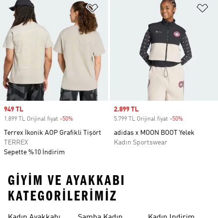
Favori Listesine Ekle
Fa
Sale price
949 TL
Sale price
2.899 TL
1.899 TL Orijinal fiyat
-50%
Discount
5.799 TL Orijinal fiyat
-50%
Discount
Terrex İkonik AOP Grafikli Tişört
adidas x MOON BOOT Yelek
TERREX
Kadın Sportswear
Sepette %10 İndirim
GIYIM VE AYAKKABI
KATEGORILERIMIZ
Kadın Ayakkabı
Samba Kadın
Kadın Indirim