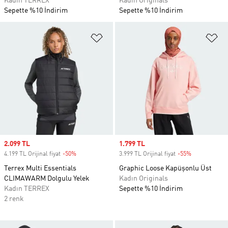
Kadın TERREX
Kadın Originals
Sepette %10 İndirim
Sepette %10 İndirim
Favori Listesine Ekle
Fa
Sale price
2.099 TL
Sale price
1.799 TL
4.199 TL Orijinal fiyat
-50%
Discount
3.999 TL Orijinal fiyat
-55%
Discount
Terrex Multi Essentials
Graphic Loose Kapüşonlu Üst
CLIMAWARM Dolgulu Yelek
Kadın Originals
Kadın TERREX
Sepette %10 İndirim
2 renk