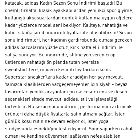
katacak. adidas Kadın Sezon Sonu İndirimi başladı! Bu
önemli fırsatta, klasik ayakkabılardan yenilikçi spor giyime,
kullanışlı aksesuarlardan günlük kullanıma uygun öğelere
kadar yüzlerce model seni bekliyor. Kaliteye, rahatlığa ve
kalıcı şıklığa şimdi indirimli fiyatlar ile ulaşabilirsin! Sezon
sonu indirimleri, her kadının gardırobunda olması gereken
adidas parçalarını yüzde otuz, kırk hatta elli indirim ile
satışa sunuyor. Bu indirimde, stiline yön veren crop
üstlerden rahatlığı ön planda tutan oversize
sweatshirt'lere, modern kesimli taytlardan ikonik
Superstar sneaker'lara kadar aradığın her şey mevcut.
Yalnızca klasiklerden vazgeçemeyenler için siyah - beyaz
tasarımlar, yenilik arayanlar için ise cesur renk ve desen
seçenekleri sitede mevcut. adidas, stil ve işlevselliği
birleştirir. Bu sezon sonu indirimi, performansını artıracak
ürünleri daha düşük fiyatlarla satın almanı sağlar. İster
günlük koşu rutinine devam ediyor ol, ister yoga
stüdyosunda esnekliğini test ediyor ol. Spor yaparken rahat
olmanı ve kendine güvenmeni sağlayan nefes alabilen