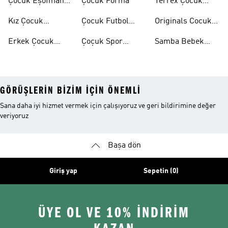
Çocuk Eşofman
Çocuk Forma
Terrex Çocuk
Takımı
Ayakkabı
Kız Çocuk
Çocuk Futbol
Originals Cocuk
Ayakkabı
Ayakkabısı
Ayakkabi
Erkek Çocuk
Çoçuk Spor
Samba Bebek
Ayakkabı
Ayakkabı
Ayakkabı
GÖRÜŞLERIN BIZIM IÇIN ÖNEMLI
Sana daha iyi hizmet vermek için çalışıyoruz ve geri bildirimine değer
veriyoruz
Başa dön
Giriş yap
Sepetin (0)
ÜYE OL VE 10% İNDİRİM