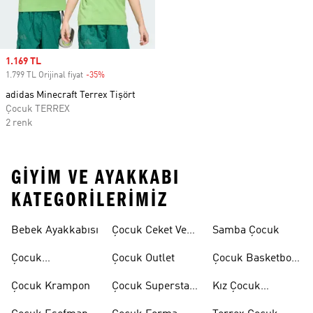
Sale price
1.169 TL
1.799 TL Orijinal fiyat
-35%
Discount
adidas Minecraft Terrex Tişört
Çocuk TERREX
2 renk
GIYIM VE AYAKKABI
KATEGORILERIMIZ
Bebek Ayakkabısı
Çocuk Ceket Ve
Samba Çocuk
Mont
Çocuk
Çocuk Outlet
Çocuk Basketbol
Ayakkabıları
Ayakkabısı
Çocuk Krampon
Çocuk Superstar
Kız Çocuk
Ayakkabılar
Eşofman Takımı