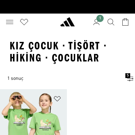
1
KIZ ÇOCUK · TIŞÖRT ·
HIKING · ÇOCUKLAR
5
1 sonuç
Favori Listesine Ekle