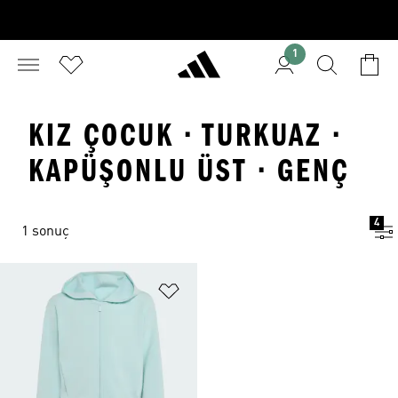
1
KIZ ÇOCUK · TURKUAZ ·
KAPÜŞONLU ÜST · GENÇ
4
1 sonuç
Favori Listesine Ekle