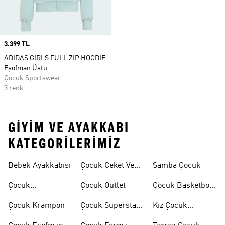
Price
3.399 TL
ADIDAS GIRLS FULL ZIP HOODIE
Eşofman Üstü
Çocuk Sportswear
3 renk
GIYIM VE AYAKKABI
KATEGORILERIMIZ
Bebek Ayakkabısı
Çocuk Ceket Ve
Samba Çocuk
Mont
Çocuk
Çocuk Outlet
Çocuk Basketbol
Ayakkabıları
Ayakkabısı
Çocuk Krampon
Çocuk Superstar
Kız Çocuk
Ayakkabılar
Eşofman Takımı