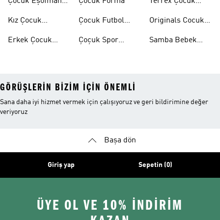
Çocuk Eşofman
Çocuk Forma
Terrex Çocuk
Takımı
Ayakkabı
Kız Çocuk
Çocuk Futbol
Originals Cocuk
Ayakkabı
Ayakkabısı
Ayakkabi
Erkek Çocuk
Çoçuk Spor
Samba Bebek
Ayakkabı
Ayakkabı
Ayakkabı
GÖRÜŞLERIN BIZIM IÇIN ÖNEMLI
Sana daha iyi hizmet vermek için çalışıyoruz ve geri bildirimine değer
veriyoruz
Başa dön
Giriş yap
Sepetin (0)
ÜYE OL VE 10% İNDİRİM