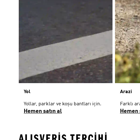
Yol
Arazi
Yollar, parklar ve koşu bantları için.
Farklı ar
Hemen satın al
Hemen s
ALIŞVERIŞ TERCIHI