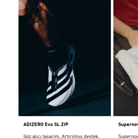
ADIZERO Evo SL ZIP
Supernov
Göz alıcı tasarım. Artırılmış destek.
Supernova