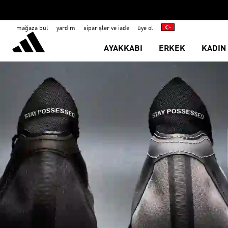
mağaza bul
yardım
siparişler ve iade
üye ol
AYAKKABI
ERKEK
KADIN