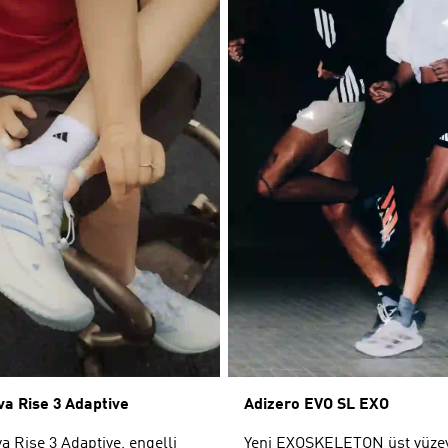
a Rise 3 Adaptive
Adizero EVO SL EXO
 Rise 3 Adaptive, engelli
Yeni EXOSKELETON üst yüzey