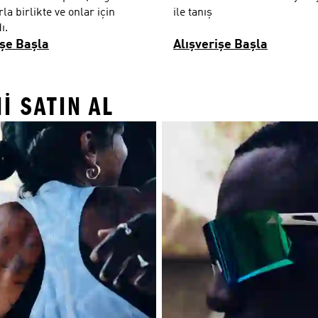
la birlikte ve onlar için
ile tanış
ı.
işe Başla
Alışverişe Başla
I SATIN AL