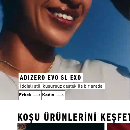
ADIZERO EVO SL EXO
İddialı stil, kusursuz destek ile bir arada.
Erkek
Kadın
KOŞU ÜRÜNLERINI KEŞFE