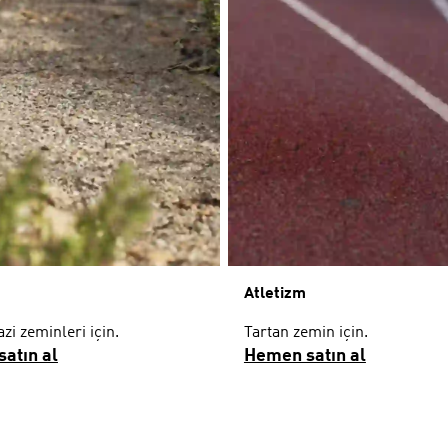
Atletizm
azi zeminleri için.
Tartan zemin için.
atın al
Hemen satın al