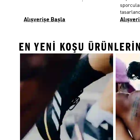
sporcular
tasarland
Alışverişe Başla
Alışver
EN YENI KOŞU ÜRÜNLERIN