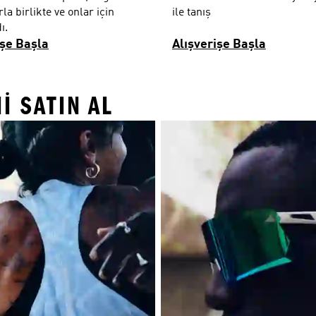
la birlikte ve onlar için
ile tanış
ı.
işe Başla
Alışverişe Başla
I SATIN AL