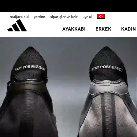
mağaza bul
yardım
siparişler ve iade
üye ol
AYAKKABI
ERKEK
KADIN