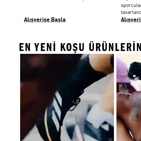
sporcular
tasarland
Alışverişe Başla
Alışver
EN YENI KOŞU ÜRÜNLERIN