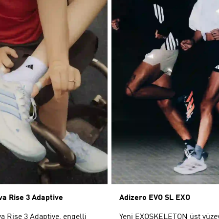
a Rise 3 Adaptive
Adizero EVO SL EXO
 Rise 3 Adaptive, engelli
Yeni EXOSKELETON üst yüzey