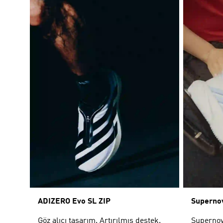
ADIZERO Evo SL ZIP
Supernov
Göz alıcı tasarım. Artırılmış destek.
Supernova