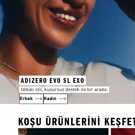
ADIZERO EVO SL EXO
İddialı stil, kusursuz destek ile bir arada.
Erkek
Kadın
KOŞU ÜRÜNLERINI KEŞFE