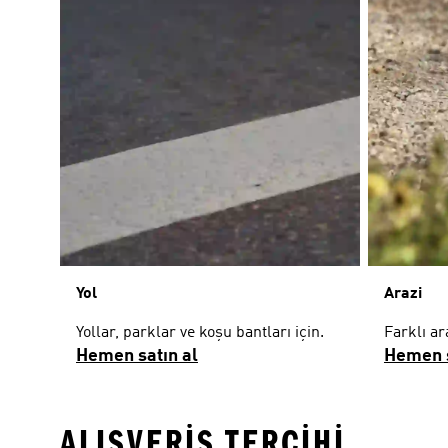
Yol
Arazi
Yollar, parklar ve koşu bantları için.
Farklı ar
Hemen satın al
Hemen s
ALIŞVERIŞ TERCIHI