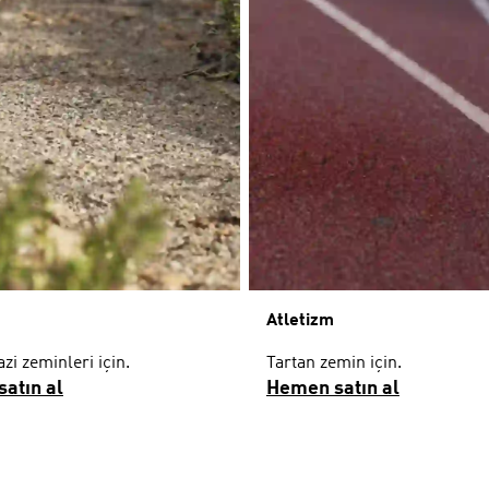
Atletizm
azi zeminleri için.
Tartan zemin için.
atın al
Hemen satın al