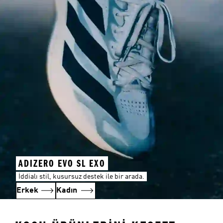
ADIZERO EVO SL EXO
İddialı stil, kusursuz destek ile bir arada.
Erkek
Kadın