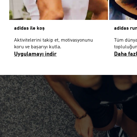
adidas ile koş
adidas run
Aktivitelerini takip et, motivasyonunu
Tüm dünya
koru ve başarıyı kutla.
topluluğum
Uygulamayı indir
Daha faz