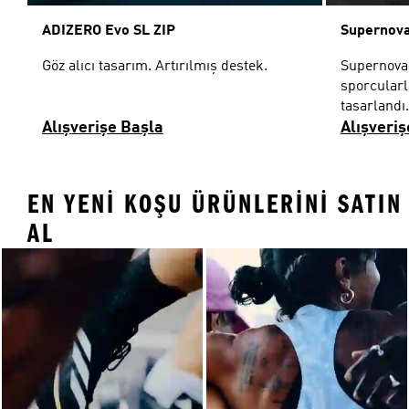
ADIZERO Evo SL ZIP
Supernova
Göz alıcı tasarım. Artırılmış destek.
Supernova 
sporcularla
tasarlandı.
Alışverişe Başla
Alışveriş
EN YENI KOŞU ÜRÜNLERINI SATIN
AL