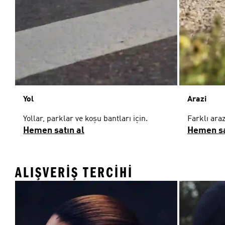
Yol
Arazi
Yollar, parklar ve koşu bantları için.
Farklı araz
Hemen satın al
Hemen sa
ALIŞVERIŞ TERCIHI