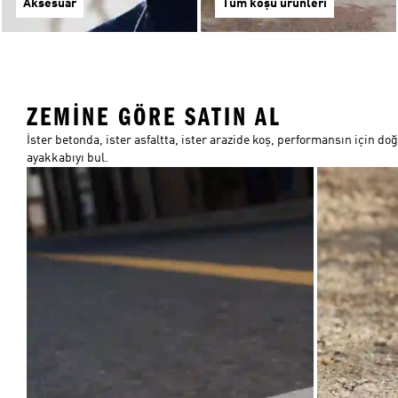
Aksesuar
Tüm koşu ürünleri
ZEMINE GÖRE SATIN AL
İster betonda, ister asfaltta, ister arazide koş, performansın için do
ayakkabıyı bul.