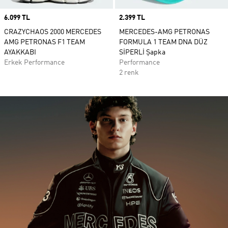
Price
6.099 TL
Price
2.399 TL
CRAZYCHAOS 2000 MERCEDES
MERCEDES-AMG PETRONAS
AMG PETRONAS F1 TEAM
FORMULA 1 TEAM DNA DÜZ
AYAKKABI
SİPERLİ Şapka
Erkek Performance
Performance
2 renk