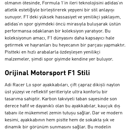
olmanın ötesinde, Formula 1’in ileri teknolojisini adidas’ın
atletik estetiğiyle birleştirerek yepyeni bir stil anlayışı
sunuyor. F1’deki yüksek hassasiyet ve yenilikçi yaklaşım,
adidas’ın spor giyimdeki öncü mirasıyla buluşarak üstün
performansa odaklanan bir koleksiyon yaratıyor. Bu
koleksiyonun amacı, F1 dünyasını daha kapsayıcı hale
getirmek ve hayranları bu heyecanın bir parçası yapmaktır.
Pistteki en hızlı arabalarla özdeşleşen yenilikçi
malzemeler, şimdi spor giyimde kendine yer buluyor.
Orijinal Motorsport F1 Stili
Adi Racer Lo spor ayakkabıları, çift çapraz dikişli naylon
üst yüzeyi ve reflektif şeritleriyle ultra konforlu bir
tasarıma sahiptir. Karbon takviyeli taban sayesinde son
derece hafif ve dayanıklı olan bu ayakkabılar, kauçuk dış
tabanı ile mükemmel zemin tutuşu sağlar. Dar ve modern
kesimi, ayakkabının hem pistte hem de sokakta şık ve
dinamik bir görünüm sunmasını sağlar. Bu modelin