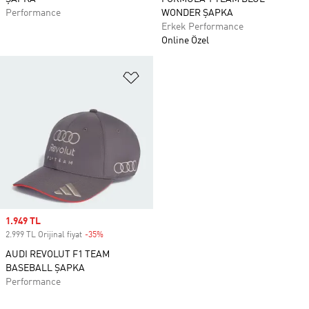
Performance
WONDER ŞAPKA
Erkek Performance
Online Özel
Favori Listesine Ekle
Sale price
1.949 TL
2.999 TL Orijinal fiyat
-35%
Discount
AUDI REVOLUT F1 TEAM
BASEBALL ŞAPKA
Performance