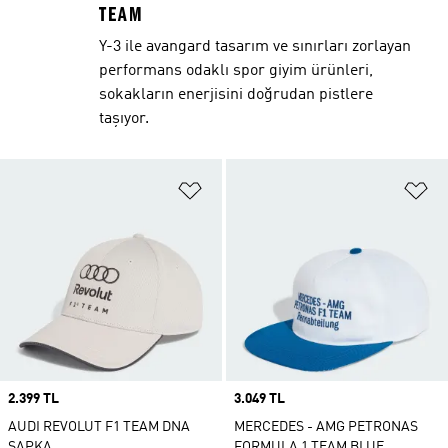
TEAM
Y-3 ile avangard tasarım ve sınırları zorlayan
performans odaklı spor giyim ürünleri,
sokakların enerjisini doğrudan pistlere
taşıyor.
Favori Listesine Ekle
Fa
Price
2.399 TL
Price
3.049 TL
AUDI REVOLUT F1 TEAM DNA
MERCEDES - AMG PETRONAS
ŞAPKA
FORMULA 1 TEAM BLUE