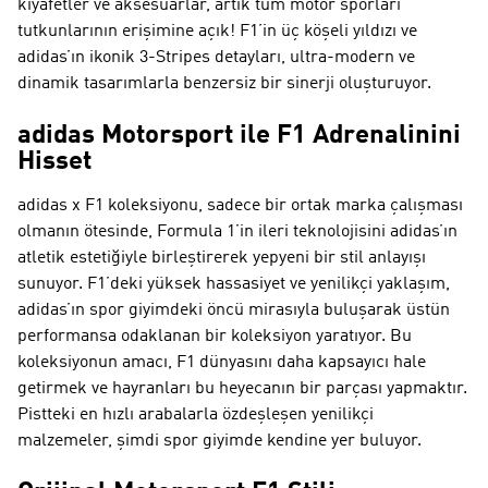
kıyafetler ve aksesuarlar, artık tüm motor sporları
tutkunlarının erişimine açık! F1’in üç köşeli yıldızı ve
adidas’ın ikonik 3-Stripes detayları, ultra-modern ve
dinamik tasarımlarla benzersiz bir sinerji oluşturuyor.
adidas Motorsport ile F1 Adrenalinini
Hisset
adidas x F1 koleksiyonu, sadece bir ortak marka çalışması
olmanın ötesinde, Formula 1’in ileri teknolojisini adidas’ın
atletik estetiğiyle birleştirerek yepyeni bir stil anlayışı
sunuyor. F1’deki yüksek hassasiyet ve yenilikçi yaklaşım,
adidas’ın spor giyimdeki öncü mirasıyla buluşarak üstün
performansa odaklanan bir koleksiyon yaratıyor. Bu
koleksiyonun amacı, F1 dünyasını daha kapsayıcı hale
getirmek ve hayranları bu heyecanın bir parçası yapmaktır.
Pistteki en hızlı arabalarla özdeşleşen yenilikçi
malzemeler, şimdi spor giyimde kendine yer buluyor.