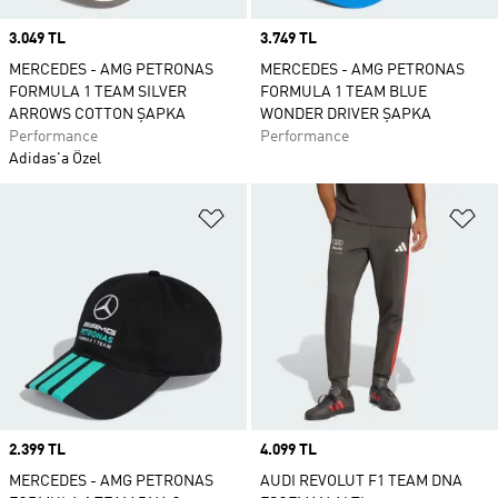
Price
3.049 TL
Price
3.749 TL
MERCEDES - AMG PETRONAS
MERCEDES - AMG PETRONAS
FORMULA 1 TEAM SILVER
FORMULA 1 TEAM BLUE
ARROWS COTTON ŞAPKA
WONDER DRIVER ŞAPKA
Performance
Performance
Adidas'a Özel
Favori Listesine Ekle
Fa
Price
2.399 TL
Price
4.099 TL
MERCEDES - AMG PETRONAS
AUDI REVOLUT F1 TEAM DNA