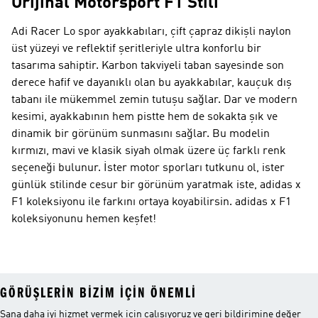
Orijinal Motorsport F1 Stili
Adi Racer Lo spor ayakkabıları, çift çapraz dikişli naylon
üst yüzeyi ve reflektif şeritleriyle ultra konforlu bir
tasarıma sahiptir. Karbon takviyeli taban sayesinde son
derece hafif ve dayanıklı olan bu ayakkabılar, kauçuk dış
tabanı ile mükemmel zemin tutuşu sağlar. Dar ve modern
kesimi, ayakkabının hem pistte hem de sokakta şık ve
dinamik bir görünüm sunmasını sağlar. Bu modelin
kırmızı, mavi ve klasik siyah olmak üzere üç farklı renk
seçeneği bulunur. İster motor sporları tutkunu ol, ister
günlük stilinde cesur bir görünüm yaratmak iste, adidas x
F1 koleksiyonu ile farkını ortaya koyabilirsin. adidas x F1
koleksiyonunu hemen keşfet!
GÖRÜŞLERIN BIZIM IÇIN ÖNEMLI
Sana daha iyi hizmet vermek için çalışıyoruz ve geri bildirimine değer