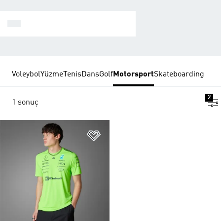
Y-3
Voleybol
Yüzme
Tenis
Dans
Golf
Motorsport
Skateboarding
2
1 sonuç
Favori Listesine Ekle