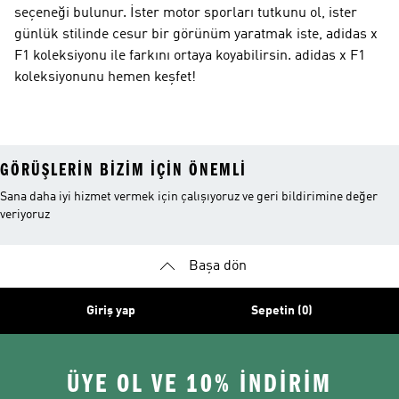
seçeneği bulunur. İster motor sporları tutkunu ol, ister
günlük stilinde cesur bir görünüm yaratmak iste, adidas x
F1 koleksiyonu ile farkını ortaya koyabilirsin. adidas x F1
koleksiyonunu hemen keşfet!
GÖRÜŞLERIN BIZIM IÇIN ÖNEMLI
Sana daha iyi hizmet vermek için çalışıyoruz ve geri bildirimine değer
veriyoruz
Başa dön
Giriş yap
Sepetin (0)
ÜYE OL VE 10% İNDİRİM