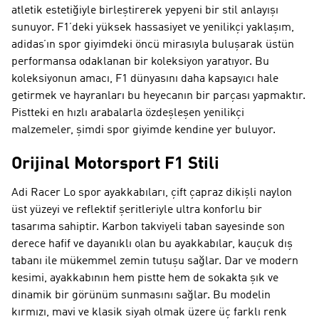
atletik estetiğiyle birleştirerek yepyeni bir stil anlayışı
sunuyor. F1’deki yüksek hassasiyet ve yenilikçi yaklaşım,
adidas’ın spor giyimdeki öncü mirasıyla buluşarak üstün
performansa odaklanan bir koleksiyon yaratıyor. Bu
koleksiyonun amacı, F1 dünyasını daha kapsayıcı hale
getirmek ve hayranları bu heyecanın bir parçası yapmaktır.
Pistteki en hızlı arabalarla özdeşleşen yenilikçi
malzemeler, şimdi spor giyimde kendine yer buluyor.
Orijinal Motorsport F1 Stili
Adi Racer Lo spor ayakkabıları, çift çapraz dikişli naylon
üst yüzeyi ve reflektif şeritleriyle ultra konforlu bir
tasarıma sahiptir. Karbon takviyeli taban sayesinde son
derece hafif ve dayanıklı olan bu ayakkabılar, kauçuk dış
tabanı ile mükemmel zemin tutuşu sağlar. Dar ve modern
kesimi, ayakkabının hem pistte hem de sokakta şık ve
dinamik bir görünüm sunmasını sağlar. Bu modelin
kırmızı, mavi ve klasik siyah olmak üzere üç farklı renk