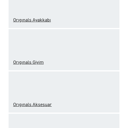
Orıgınals Ayakkabı
Orıgınals Giyim
Orıgınals Aksesuar