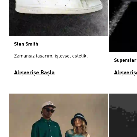
Stan Smith
Zamansız tasarım, işlevsel estetik.
Superstar
Alışverişe Başla
Alışveriş