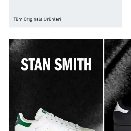
Tüm Orıgınals Ürünleri