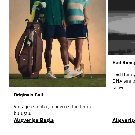
Bad Bunny
Bad Bunny
DNA'sını t
taşıyor.
Originals Golf
Vintage esintiler, modern silüetler ile
buluştu.
Alışverişe Başla
Alışveriş