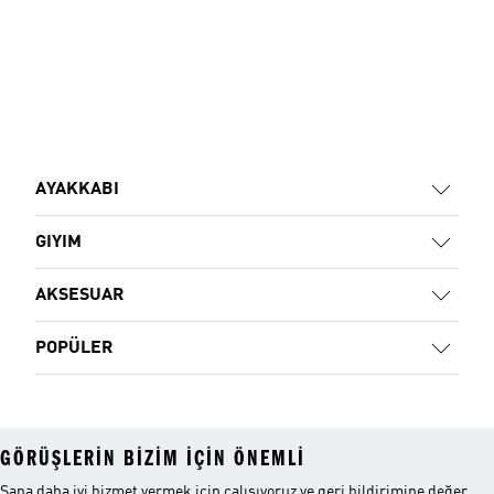
AYAKKABI
GIYIM
AKSESUAR
POPÜLER
GÖRÜŞLERIN BIZIM IÇIN ÖNEMLI
Sana daha iyi hizmet vermek için çalışıyoruz ve geri bildirimine değer