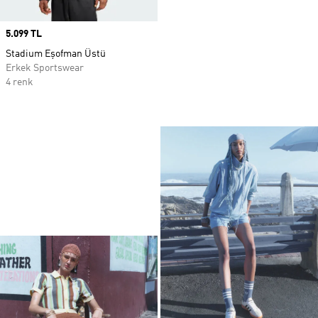
Price
5.099 TL
Stadium Eşofman Üstü
Erkek Sportswear
4 renk