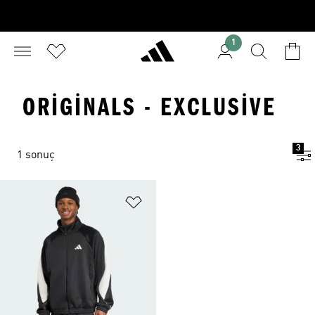
1
ORIGINALS - EXCLUSIVE
3
1 sonuç
Favori Listesine Ekle