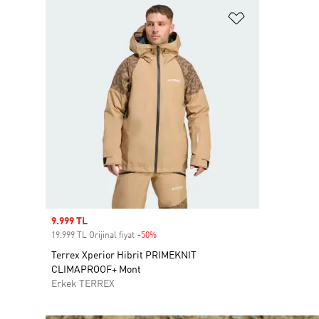
Favori Listesi
Sale price
9.999 TL
19.999 TL Orijinal fiyat
-50%
Discount
Terrex Xperior Hibrit PRIMEKNIT
CLIMAPROOF+ Mont
Erkek TERREX