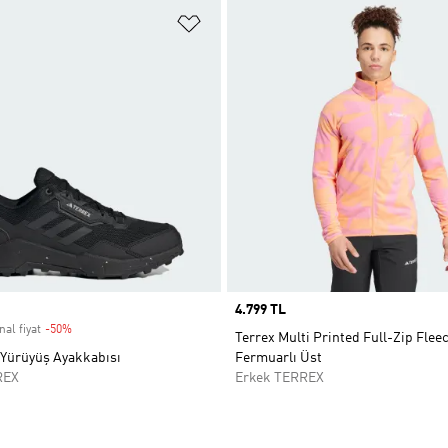
ne Ekle
Favori Listesine Ekle
Price
4.799 TL
nal fiyat
-50%
Discount
Terrex Multi Printed Full-Zip Flee
 Yürüyüş Ayakkabısı
Fermuarlı Üst
REX
Erkek TERREX