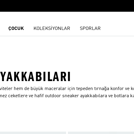
ÇOCUK
KOLEKSİYONLAR
SPORLAR
AYAKKABILARI
iviteler hem de büyük maceralar için tepeden tırnağa konfor ve 
mez ceketlere ve hafif outdoor sneaker ayakkabılara ve botlara k
yi sunuyoruz. AEROREADY ile üretilen tişört, şort ve eşofman alt
ışarı atar ve rahatlık sağlayan yarım fermuarlı ve kapüşonlu üs
koruma sağlar. Doğa seni çağırıyor, kuşan ve yola çık.