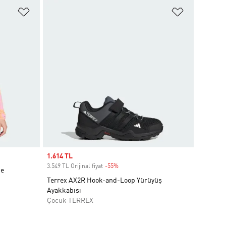
Favori Listesine Ekle
Favori List
Sale price
1.614 TL
3.549 TL Orijinal fiyat
-55%
Discount
ce
Terrex AX2R Hook-and-Loop Yürüyüş
Ayakkabısı
Çocuk TERREX