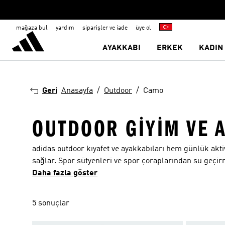
mağaza bul
yardım
siparişler ve iade
üye ol
AYAKKABI
ERKEK
KADIN
Geri
Anasayfa
Outdoor
Camo
OUTDOOR GIYIM VE 
adidas outdoor kıyafet ve ayakkabıları hem günlük akt
sağlar. Spor sütyenleri ve spor çoraplarından su geçir
yollarında ve mahallendeki parkta ihtiyacın olan her şe
Daha fazla göster
tepelere tırmanırken kuru kalmanı sağlamak için nemi d
serin akşamlarda kamp ateşinin başında mükemmel bir 
5 sonuçlar