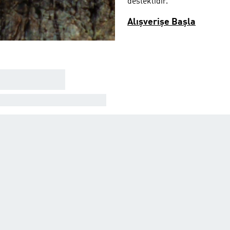
desteklidir.
Alışverişe Başla