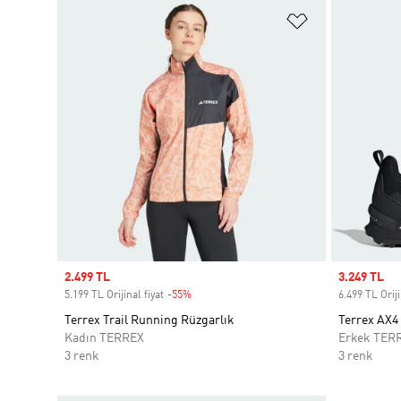
Favori Listesi
Sale price
2.499 TL
Sale price
3.249 TL
5.199 TL Orijinal fiyat
-55%
Discount
6.499 TL Oriji
Terrex Trail Running Rüzgarlık
Terrex AX4
Kadın TERREX
Erkek TER
3 renk
3 renk