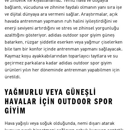
ve zindelik ile kıyaslanamaz. Temiz hava ve doğayla
bağlantı, vücuduna ve zihnine faydalı olmanın yanı sıra işe
ve dijital dünyaya ara vermeni sağlar. Araştırmalar, açık
havada antrenman yapmanın ruh halini iyileştirdiğini ve
enerji seviyeni artırdığını ve stres ve zihinsel yorgunluğu
azalttığını gösteriyor. adidas outdoor spor giyim güneş
batarken, rüzgar şiddetle eserken veya yağmur çiselerken
bile tam bir konfor içinde antrenman yapmanı sağlayacak.
Kaymaz koşu ayakkabılarından toparlayıcı taytlara ve su
geçirmez parkalara kadar adidas outdoor spor giyim
ürünleri yılın her döneminde antrenman yapabilmen için
üretildi.
YAĞMURLU VEYA GÜNEŞLI
HAVALAR IÇIN OUTDOOR SPOR
GIYIM
Hava yağışlı veya soğuk olduğunda, nemi dışarı atarak