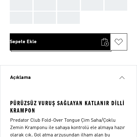
AAA
AAA
AAA
AAA
AAA
AAA
AAA
AAA
Sepete Ekle
Açıklama
PÜRÜZSÜZ VURUŞ SAĞLAYAN KATLANIR DILLI
KRAMPON
Predator Club Fold-Over Tongue Çim Saha/Çoklu
Zemin Kramponu ile sahaya kontrolü ele almaya hazır
olarak çık. Gol atma arzusundan ilham alan bu