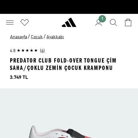
1
/
/
Anasayfa
Çocuk
Ayakkabı
4.8
(4)
PREDATOR CLUB FOLD-OVER TONGUE ÇIM
SAHA/ÇOKLU ZEMIN ÇOCUK KRAMPONU
Fiyat
3.749 TL