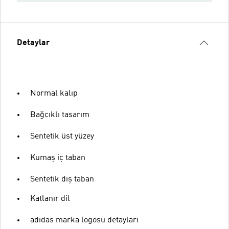
Detaylar
Normal kalıp
Bağcıklı tasarım
Sentetik üst yüzey
Kumaş iç taban
Sentetik dış taban
Katlanır dil
adidas marka logosu detayları