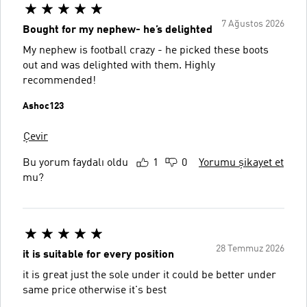
7 Ağustos 2026
Bought for my nephew- he’s delighted
My nephew is football crazy - he picked these boots
out and was delighted with them. Highly
recommended!
Ashoc123
Çevir
Bu yorum faydalı oldu
1
0
Yorumu şikayet et
mu?
28 Temmuz 2026
it is suitable for every position
it is great just the sole under it could be better under
same price otherwise it's best