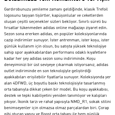
Gardırobunuzu yenileme zamanı geldiğinde, klasik Trefoil
logosunu taşıyan tişörtler, kapüşonlular ve ceketlerden
oluşan çeşitli seçenekler sizleri bekliyor. Sınırlı süreli bu
fırsatlar tükenmeden adidas online mağazayı ziyaret edin.
Sezon sona ererken adidas, en popüler koleksiyonlarında
cazip indirimler sunuyor. İster antrenman, ister koşu, ister
günlük kullanım için olsun, bu satışta yüksek teknolojiye
sahip spor ayakkabılardan performans odaklı kıyafetlere
kadar her şey adidas sezon sonu indiriminde. Koşu
deneyiminizi bir üst seviyeye çıkarmak istiyorsanız, adidas
outlet indiriminde en son teknolojiyle geliştirdiği
ayakkabıları erişilebilir fiyatlarla sunuyor. Koleksiyonda yer
alan 4DFWD, üç boyutlu baskı teknolojisiyle tasarlanmış
orta tabanıyla dikkat çeken bir model. Bu koşu ayakkabısı,
destek ve tepki kabiliyetini yeniden tanımlıyor ve kalıpları
yıkıyor. İkonik tarzı ve rahat yapısıyla NMD_R1, sokak stilini
benimseyenler için olmazsa olmaz parçalardan biri. Çorap
gibi oturan yapısı ve Boost orta tabanı ile hem günlük