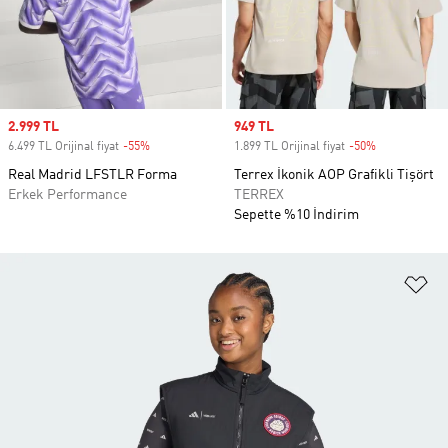
Sale price
2.999 TL
Sale price
949 TL
6.499 TL Orijinal fiyat
-55%
Discount
1.899 TL Orijinal fiyat
-50%
Discount
Real Madrid LFSTLR Forma
Terrex İkonik AOP Grafikli Tişört
Erkek Performance
TERREX
Sepette %10 İndirim
Fa