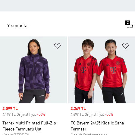
2
9 sonuçlar
Favori Listesine Ekle
Fa
Sale price
2.099 TL
Sale price
2.249 TL
4.199 TL Orijinal fiyat
-50%
Discount
4.499 TL Orijinal fiyat
-50%
Discount
Terrex Multi Printed Full-Zip
FC Bayern 24/25 Kids İç Saha
Fleece Fermuarlı Üst
Forması