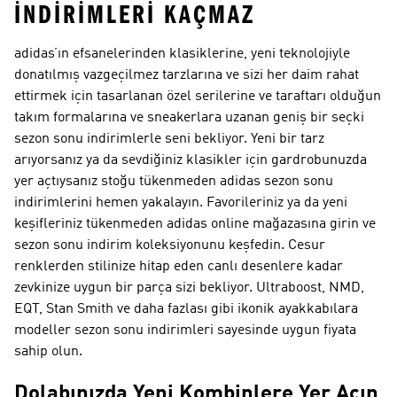
İNDIRIMLERI KAÇMAZ
adidas’ın efsanelerinden klasiklerine, yeni teknolojiyle
donatılmış vazgeçilmez tarzlarına ve sizi her daim rahat
ettirmek için tasarlanan özel serilerine ve taraftarı olduğun
takım formalarına ve sneakerlara uzanan geniş bir seçki
sezon sonu indirimlerle seni bekliyor. Yeni bir tarz
arıyorsanız ya da sevdiğiniz klasikler için gardrobunuzda
yer açtıysanız stoğu tükenmeden adidas sezon sonu
indirimlerini hemen yakalayın. Favorileriniz ya da yeni
keşifleriniz tükenmeden adidas online mağazasına girin ve
sezon sonu indirim koleksiyonunu keşfedin. Cesur
renklerden stilinize hitap eden canlı desenlere kadar
zevkinize uygun bir parça sizi bekliyor. Ultraboost, NMD,
EQT, Stan Smith ve daha fazlası gibi ikonik ayakkabılara
modeller sezon sonu indirimleri sayesinde uygun fiyata
sahip olun.
Dolabınızda Yeni Kombinlere Yer Açın