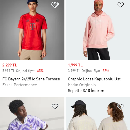
Favori Listesine Ekle
Fa
Sale price
2.299 TL
Sale price
1.799 TL
5.999 TL Orijinal fiyat
-65%
Discount
3.999 TL Orijinal fiyat
-55%
Discount
FC Bayern 24/25 İç Saha Forması
Graphic Loose Kapüşonlu Üst
Erkek Performance
Kadın Originals
Sepette %10 İndirim
Favori Listesine Ekle
Fa