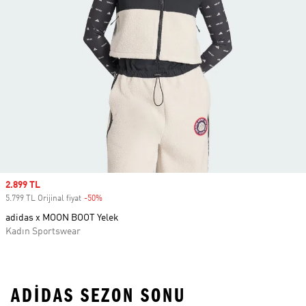
Sale price
2.899 TL
5.799 TL Orijinal fiyat
-50%
Discount
adidas x MOON BOOT Yelek
Kadın Sportswear
ADIDAS SEZON SONU