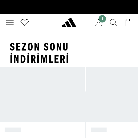
1
SEZON SONU
İNDIRIMLERI
ERKEK
KADIN