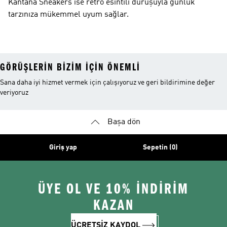
Kantana Sneakers ise retro esintili duruşuyla günlük
tarzınıza mükemmel uyum sağlar.
GÖRÜŞLERIN BIZIM IÇIN ÖNEMLI
Sana daha iyi hizmet vermek için çalışıyoruz ve geri bildirimine değer
veriyoruz
Başa dön
Giriş yap
Sepetin (0)
ÜYE OL VE 10% İNDİRİM
KAZAN
ÜCRETSİZ KAYDOL