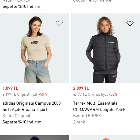
Kadın TERREX
Çocuk Performance
Sepette %10 İndirim
Favori Listesine Ekle
Fa
Sale price
1.099 TL
Sale price
2.099 TL
2.199 TL Orijinal fiyat
-50%
Discount
4.199 TL Orijinal fiyat
-50%
Discount
adidas Originals Campus 2000
Terrex Multi Essentials
Sırtı Açık Ribana Tişört
CLIMAWARM Dolgulu Yelek
Kadın Originals
Kadın TERREX
Sepette %10 İndirim
2 renk