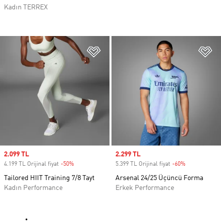
Kadın TERREX
Favori Listesine Ekle
Fa
Sale price
2.099 TL
Sale price
2.299 TL
4.199 TL Orijinal fiyat
-50%
Discount
5.399 TL Orijinal fiyat
-60%
Discount
Tailored HIIT Training 7/8 Tayt
Arsenal 24/25 Üçüncü Forma
Kadın Performance
Erkek Performance