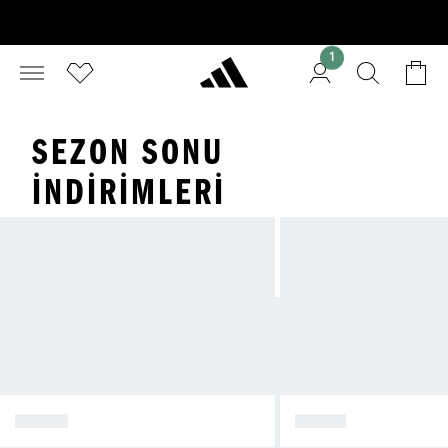
1
SEZON SONU
İNDIRIMLERI
ERKEK
KADIN