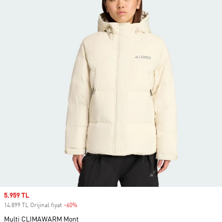
Sale price
5.959 TL
14.899 TL Orijinal fiyat
-60%
Discount
Multi CLIMAWARM Mont