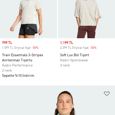
Sale price
799 TL
Sale price
1.199 TL
1.599 TL Orijinal fiyat
-50%
Discount
2.399 TL Orijinal fiyat
-50%
Discount
Train Essentials 3-Stripes
Soft Lux Bol Tişört
Anrtenman Tişörtü
Kadın Sportswear
Kadın Performance
3 renk
2 renk
Sepette %10 İndirim
Fa