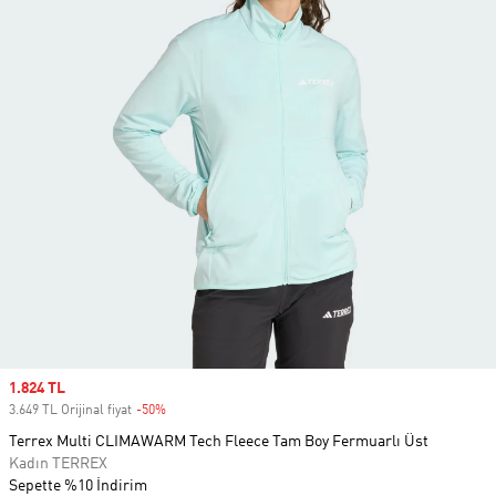
Sale price
1.824 TL
3.649 TL Orijinal fiyat
-50%
Discount
Terrex Multi CLIMAWARM Tech Fleece Tam Boy Fermuarlı Üst
Kadın TERREX
Sepette %10 İndirim