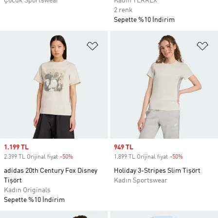
Çocuk Sportswear
Kadın TERREX
2 renk
Sepette %10 İndirim
Favori Listesine Ekle
Fa
Sale price
1.199 TL
Sale price
949 TL
2.399 TL Orijinal fiyat
-50%
Discount
1.899 TL Orijinal fiyat
-50%
Discount
adidas 20th Century Fox Disney
Holiday 3-Stripes Slim Tişört
Tişört
Kadın Sportswear
Kadın Originals
Sepette %10 İndirim