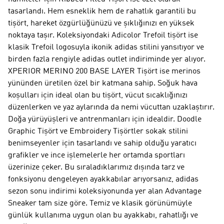
tasarlandı. Hem esneklik hem de rahatlık garantili bu
tişört, hareket özgürlüğünüzü ve şıklığınızı en yüksek
noktaya taşır. Koleksiyondaki Adicolor Trefoil tişört ise
klasik Trefoil logosuyla ikonik adidas stilini yansıtıyor ve
birden fazla rengiyle adidas outlet indiriminde yer alıyor.
XPERIOR MERINO 200 BASE LAYER Tişört ise merinos
yününden üretilen özel bir katmana sahip. Soğuk hava
koşulları için ideal olan bu tişört, vücut sıcaklığınızı
düzenlerken ve yaz aylarında da nemi vücuttan uzaklaştırır.
Doğa yürüyüşleri ve antrenmanları için idealdir. Doodle
Graphic Tişört ve Embroidery Tişörtler sokak stilini
benimseyenler için tasarlandı ve sahip olduğu yaratıcı
grafikler ve ince işlemelerle her ortamda sportları
üzerinize çeker. Bu sıraladıklarımız dışında tarz ve
fonksiyonu dengeleyen ayakkabılar arıyorsanız, adidas
sezon sonu indirimi koleksiyonunda yer alan Advantage
Sneaker tam size göre. Temiz ve klasik görünümüyle
günlük kullanıma uygun olan bu ayakkabı, rahatlığı ve