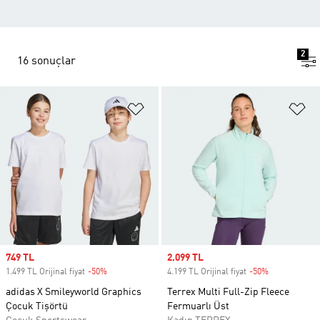
2
16 sonuçlar
Favori Listesine Ekle
Fa
Sale price
749 TL
Sale price
2.099 TL
1.499 TL Orijinal fiyat
-50%
Discount
4.199 TL Orijinal fiyat
-50%
Discount
adidas X Smileyworld Graphics
Terrex Multi Full-Zip Fleece
Çocuk Tişörtü
Fermuarlı Üst