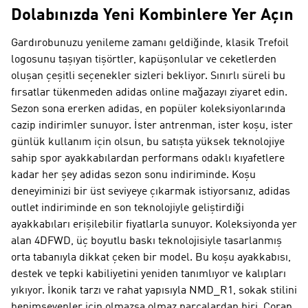
Dolabınızda Yeni Kombinlere Yer Açın
Gardırobunuzu yenileme zamanı geldiğinde, klasik Trefoil
logosunu taşıyan tişörtler, kapüşonlular ve ceketlerden
oluşan çeşitli seçenekler sizleri bekliyor. Sınırlı süreli bu
fırsatlar tükenmeden adidas online mağazayı ziyaret edin.
Sezon sona ererken adidas, en popüler koleksiyonlarında
cazip indirimler sunuyor. İster antrenman, ister koşu, ister
günlük kullanım için olsun, bu satışta yüksek teknolojiye
sahip spor ayakkabılardan performans odaklı kıyafetlere
kadar her şey adidas sezon sonu indiriminde. Koşu
deneyiminizi bir üst seviyeye çıkarmak istiyorsanız, adidas
outlet indiriminde en son teknolojiyle geliştirdiği
ayakkabıları erişilebilir fiyatlarla sunuyor. Koleksiyonda yer
alan 4DFWD, üç boyutlu baskı teknolojisiyle tasarlanmış
orta tabanıyla dikkat çeken bir model. Bu koşu ayakkabısı,
destek ve tepki kabiliyetini yeniden tanımlıyor ve kalıpları
yıkıyor. İkonik tarzı ve rahat yapısıyla NMD_R1, sokak stilini
benimseyenler için olmazsa olmaz parçalardan biri. Çorap