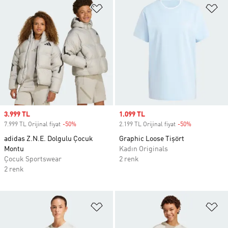
Favori Listesine Ekle
Fa
Sale price
3.999 TL
Sale price
1.099 TL
7.999 TL Orijinal fiyat
-50%
Discount
2.199 TL Orijinal fiyat
-50%
Discount
adidas Z.N.E. Dolgulu Çocuk
Graphic Loose Tişört
Montu
Kadın Originals
Çocuk Sportswear
2 renk
2 renk
Favori Listesine Ekle
Fa