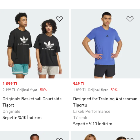
Favori Listesine Ekle
Fa
Sale price
1.099 TL
Sale price
949 TL
2.199 TL Orijinal fiyat
-50%
Discount
1.899 TL Orijinal fiyat
-50%
Discount
Originals Basketball Courtside
Designed for Training Antrenman
Tişört
Tişörtü
Originals
Erkek Performance
Sepette %10 İndirim
17 renk
Sepette %10 İndirim
Favori Listesine Ekle
Fa