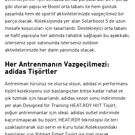
gibi oturan yapısı ve Boost orta tabanı ile hem günlük
yaşamda hem de sportif aktivitelerinizde vazgeçilmez bir
parça olacak. Koleksiyonda yer alan Solarboost 5 de uzun
mesafe koşucuları için tasarlandı. Destekleyici orta tabanı
ve hafif yapısıyla her adımda rahatlık sağlayan bu ayakkabı,
isterseniz spor salonunda isterseniz outdoor
aktivitelerinizde her daim yanınızda olacak.
Her Antrenmanın Vazgeçilmezi:
adidas Tişörtler
Antrenman türünüz ne olursa olsun, adidas’ın performans
tişört koleksiyonu sizi başlangıçtan bitişe kadar rahat ve
şık tutmak için tasarlandı. adidas sezon sonu indiriminde
yer alan Designed for Training HEAT.RDY HIIT Tişört,
yoğun antrenmanlar için ideal. adidas outlet indirimde
kaçırılmayacak bu tişört, HEAT.RDY teknolojisi ile teri
uzaklaştırarak sizi serin ve kuru tutar.Koleksiyondaki
hamileler için Ribbed Fitted Tişört ise özel olarak