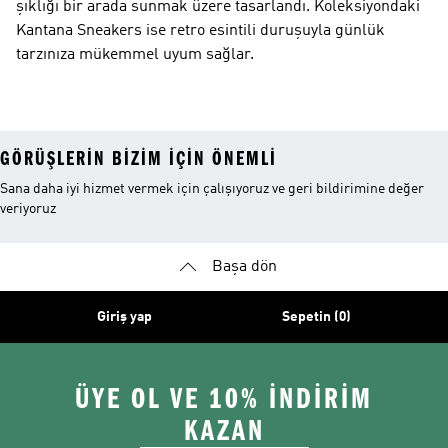
şıklığı bir arada sunmak üzere tasarlandı. Koleksiyondaki
Kantana Sneakers ise retro esintili duruşuyla günlük
tarzınıza mükemmel uyum sağlar.
GÖRÜŞLERIN BIZIM IÇIN ÖNEMLI
Sana daha iyi hizmet vermek için çalışıyoruz ve geri bildirimine değer
veriyoruz
Başa dön
Giriş yap
Sepetin (0)
ÜYE OL VE 10% İNDİRİM
KAZAN