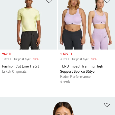
Sale price
949 TL
Sale price
1.599 TL
1.899 TL Orijinal fiyat
-50%
Discount
3.199 TL Orijinal fiyat
-50%
Discount
Fashion Cut Line Tişört
TLRD Impact Training High
Erkek Originals
Support Sporcu Sütyeni
Kadın Performance
4 renk
Fa