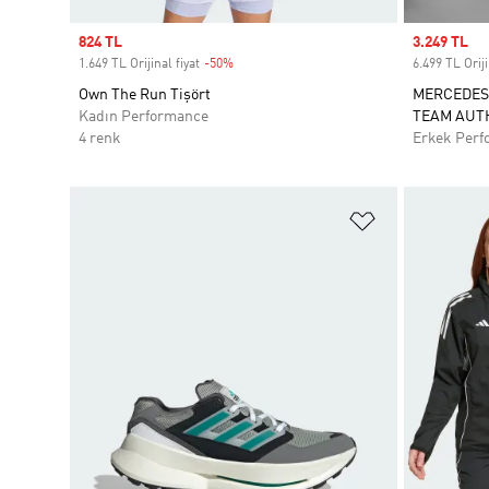
Sale price
824 TL
Sale price
3.249 TL
1.649 TL Orijinal fiyat
-50%
Discount
6.499 TL Oriji
Own The Run Tişört
MERCEDES
Kadın Performance
TEAM AUTH
4 renk
Erkek Perf
Favori Listesi