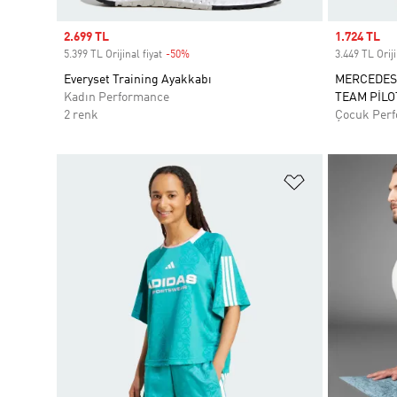
Sale price
2.699 TL
Sale price
1.724 TL
5.399 TL Orijinal fiyat
-50%
Discount
3.449 TL Oriji
Everyset Training Ayakkabı
MERCEDES
Kadın Performance
TEAM PİLO
2 renk
Çocuk Per
Favori Listesi