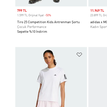
Sale price
799 TL
Sale price
11.949 TL
1.599 TL Orijinal fiyat
-50%
Discount
23.899 TL Orij
Tiro 25 Competition Kids Antrenman Şortu
adidas x M
Çocuk Performance
Kadın Spor
Sepette %10 İndirim
Favori Listesi