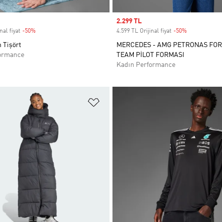
Sale price
2.299 TL
nal fiyat
-50%
Discount
4.599 TL Orijinal fiyat
-50%
Discount
 Tişört
MERCEDES - AMG PETRONAS FO
ormance
TEAM PİLOT FORMASI
Kadın Performance
ne Ekle
Favori Listesine Ekle