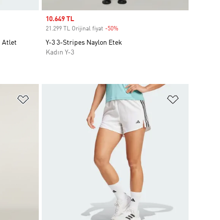
Sale price
10.649 TL
21.299 TL Orijinal fiyat
-50%
Discount
 Atlet
Y-3 3-Stripes Naylon Etek
Kadın Y-3
Favori Listesine Ekle
Favori List