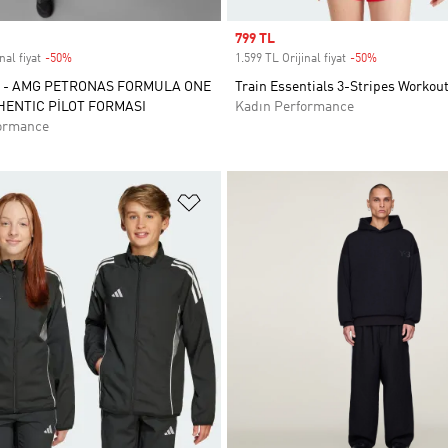
Sale price
799 TL
nal fiyat
-50%
Discount
1.599 TL Orijinal fiyat
-50%
Discount
 - AMG PETRONAS FORMULA ONE
Train Essentials 3-Stripes Workout
ENTIC PİLOT FORMASI
Kadın Performance
ormance
ne Ekle
Favori Listesine Ekle