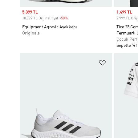
Sale price
5.399 TL
Sale price
1.499 TL
10.799 TL Orijinal fiyat
-50%
Discount
2.999 TL Oriji
Equipment Agravic Ayakkabı
Tiro 25 Com
Originals
Fermuarlı 
Çocuk Per
Sepette %1
Favori Listesi