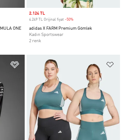
Sale price
2.124 TL
4.249 TL Orijinal fiyat
-50%
Discount
RMULA ONE
adidas X FARM Premium Gömlek
Kadın Sportswear
2 renk
Favori Listesine Ekle
Favori List