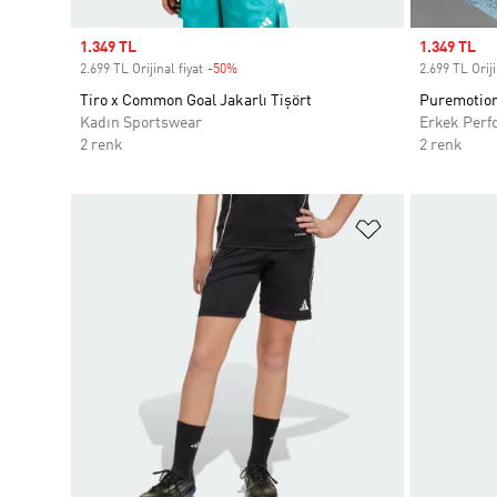
Sale price
1.349 TL
Sale price
1.349 TL
2.699 TL Orijinal fiyat
-50%
Discount
2.699 TL Oriji
Tiro x Common Goal Jakarlı Tişört
Puremotion
Kadın Sportswear
Erkek Perf
2 renk
2 renk
Favori Listesi