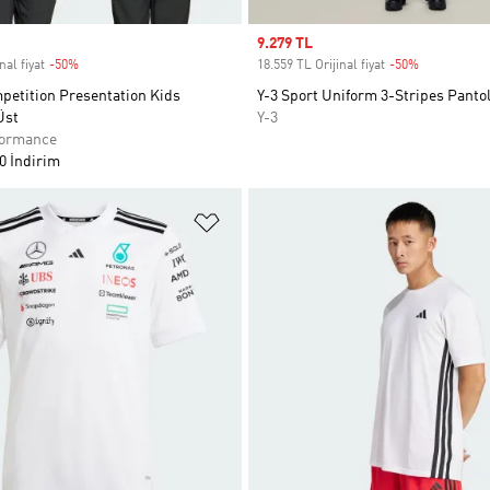
Sale price
9.279 TL
nal fiyat
-50%
Discount
18.559 TL Orijinal fiyat
-50%
Discount
petition Presentation Kids
Y-3 Sport Uniform 3-Stripes Panto
Üst
Y-3
formance
0 İndirim
ne Ekle
Favori Listesine Ekle