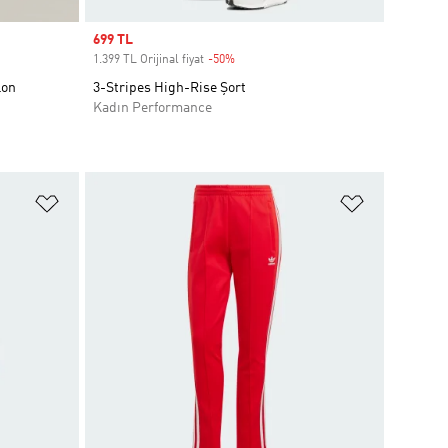
Sale price
699 TL
1.399 TL Orijinal fiyat
-50%
Discount
lon
3-Stripes High-Rise Şort
Kadın Performance
Favori Listesine Ekle
Favori List