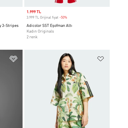
Sale price
1.999 TL
3.999 TL Orijinal fiyat
-50%
Discount
y 3-Stripes
Adicolor SST Eşofman Altı
Kadın Originals
2 renk
Favori Listesine Ekle
Favori List