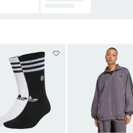
U ÜRÜNLERİ
ne Ekle
Favori Listesine Ekle