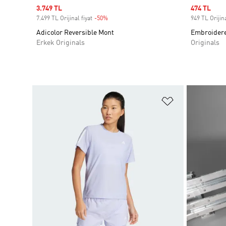
Sale price
3.749 TL
Sale price
474 TL
7.499 TL Orijinal fiyat
-50%
Discount
949 TL Orijina
Adicolor Reversible Mont
Embroidered
Erkek Originals
Originals
Favori Listesi