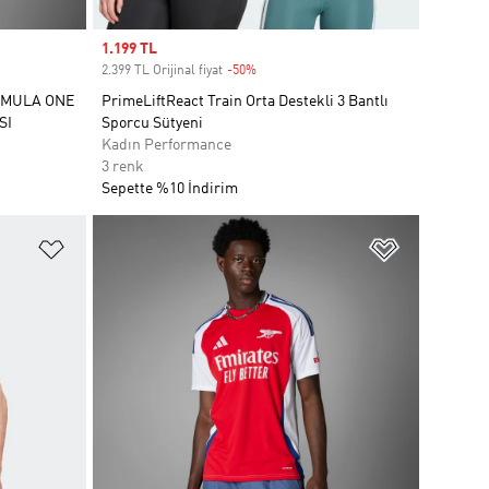
Sale price
1.199 TL
2.399 TL Orijinal fiyat
-50%
Discount
RMULA ONE
PrimeLiftReact Train Orta Destekli 3 Bantlı
SI
Sporcu Sütyeni
Kadın Performance
3 renk
Sepette %10 İndirim
Favori Listesine Ekle
Favori List