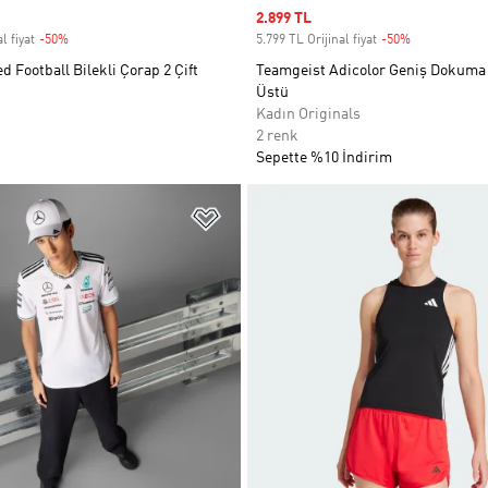
Sale price
2.899 TL
l fiyat
-50%
Discount
5.799 TL Orijinal fiyat
-50%
Discount
 Football Bilekli Çorap 2 Çift
Teamgeist Adicolor Geniş Dokuma
Üstü
Kadın Originals
2 renk
Sepette %10 İndirim
ne Ekle
Favori Listesine Ekle