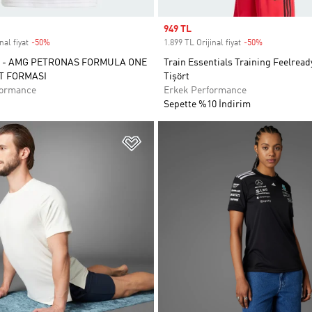
Sale price
949 TL
nal fiyat
-50%
Discount
1.899 TL Orijinal fiyat
-50%
Discount
 - AMG PETRONAS FORMULA ONE
Train Essentials Training Feelread
T FORMASI
Tişört
formance
Erkek Performance
Sepette %10 İndirim
ne Ekle
Favori Listesine Ekle