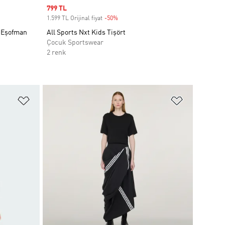
Sale price
799 TL
1.599 TL Orijinal fiyat
-50%
Discount
 Eşofman
All Sports Nxt Kids Tişört
Çocuk Sportswear
2 renk
Favori Listesine Ekle
Favori List