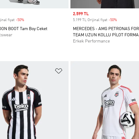
Sale price
2.599 TL
inal fiyat
-50%
Discount
5.199 TL Orijinal fiyat
-50%
Discount
OON BOOT Tam Boy Ceket
MERCEDES - AMG PETRONAS FO
tswear
TEAM UZUN KOLLU PİLOT FORMA
Erkek Performance
ne Ekle
Favori Listesine Ekle