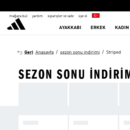
mağaza bul
yardım
siparişler ve iade
üye ol
AYAKKABI
ERKEK
KADIN
Geri
Anasayfa
sezon sonu indirimi
Striped
SEZON SONU İNDIRI
ERKEK
KADIN
Ç