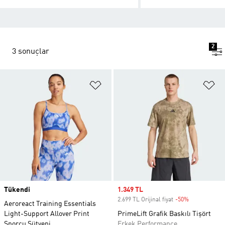
2
3 sonuçlar
Favori Listesine Ekle
Fa
Tükendi
Sale price
1.349 TL
2.699 TL Orijinal fiyat
-50%
Discount
Aeroreact Training Essentials
Light-Support Allover Print
PrimeLift Grafik Baskılı Tişört
Sporcu Sütyeni
Erkek Performance