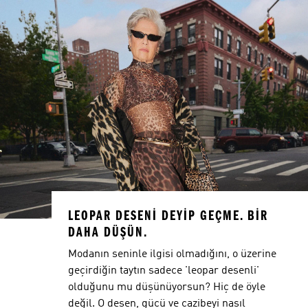
LEOPAR DESENİ DEYİP GEÇME. BİR
DAHA DÜŞÜN.
Modanın seninle ilgisi olmadığını, o üzerine
geçirdiğin taytın sadece 'leopar desenli'
olduğunu mu düşünüyorsun? Hiç de öyle
değil. O desen, gücü ve cazibeyi nasıl