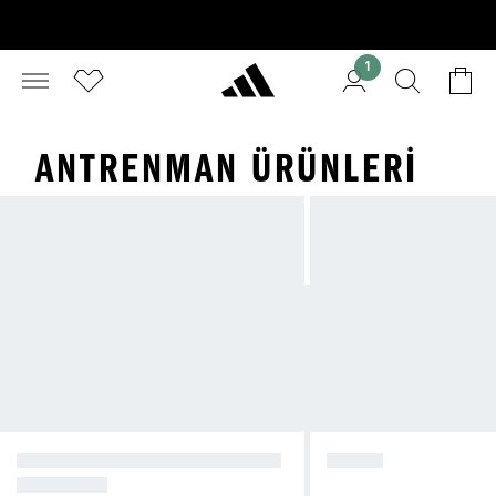
1
ANTRENMAN ÜRÜNLERI
TÜM FITNESS VE ANTRENMAN
KADIN
ÜRÜNLERİ