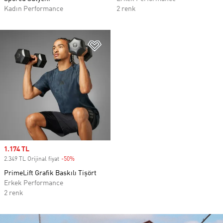
Kadın Performance
2 renk
Favori Listesine Ekle
Sale price
1.174 TL
2.349 TL Orijinal fiyat
-50%
Discount
PrimeLift Grafik Baskılı Tişört
Erkek Performance
2 renk