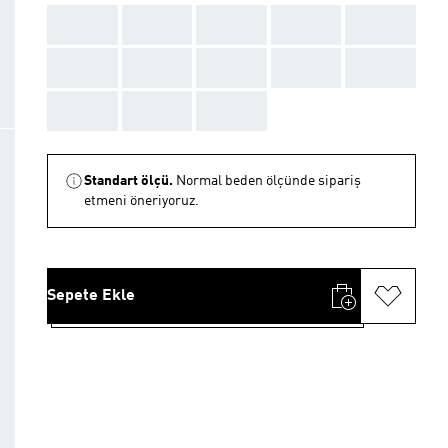
AAA
AAA
AAA
AAA
AAA
AAA
AAA
AAA
AAA
AAA
AAA
AAA
AAA
Standart ölçü.
Normal beden ölçünde sipariş
etmeni öneriyoruz.
Sepete Ekle