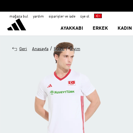
mağaza bul
yardım
siparişler ve iade
üye ol
AYAKKABI
ERKEK
KADIN
/
/
Geri
Anasayfa
Erkek
Giyim