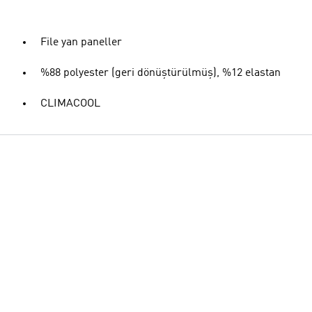
File yan paneller
%88 polyester (geri dönüştürülmüş), %12 elastan
CLIMACOOL