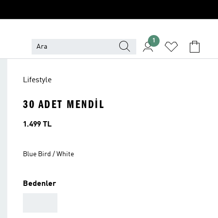
1
Lifestyle
30 ADET MENDIL
Fiyat
1.499 TL
Blue Bird / White
Bedenler
AAA