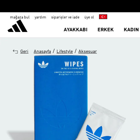
mağaza bul
yardım
siparişler ve iade
üye ol
AYAKKABI
ERKEK
KADIN
/
/
Geri
Anasayfa
Lifestyle
Aksesuar