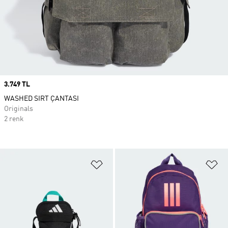
Price
3.749 TL
WASHED SIRT ÇANTASI
Originals
2 renk
Favori Listesine Ekle
Fa