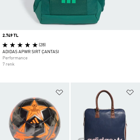
Price
2.749 TL
(28)
ADIDAS APWR SIRT ÇANTASI
Performance
7 renk
Favori Listesine Ekle
Fa