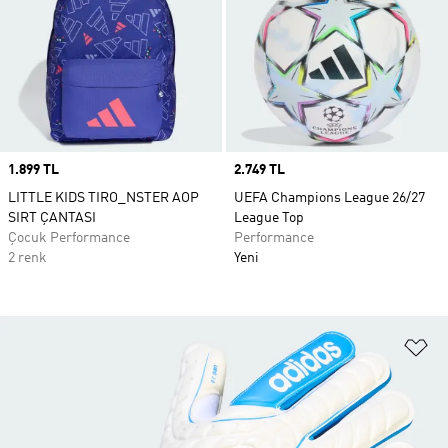
Price
1.899 TL
Price
2.749 TL
LITTLE KIDS TIRO_NSTER AOP
UEFA Champions League 26/27
SIRT ÇANTASI
League Top
Çocuk Performance
Performance
2 renk
Yeni
Fa