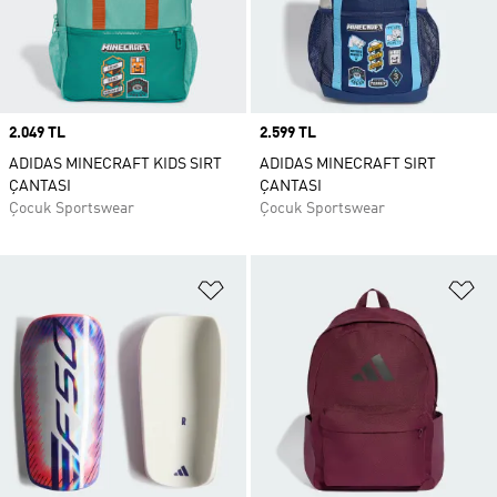
Price
2.049 TL
Price
2.599 TL
ADIDAS MINECRAFT KIDS SIRT
ADIDAS MINECRAFT SIRT
ÇANTASI
ÇANTASI
Çocuk Sportswear
Çocuk Sportswear
Favori Listesine Ekle
Fa