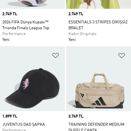
Price
2.749 TL
Price
2.749 TL
2026 FIFA Dünya Kupası™
ESSENTIALS 3 STRIPES DİKİŞSİZ
Trionda Finals League Top
BRALET
Performance
Kadın Originals
Yeni
Yeni
Favori Listesine Ekle
Fa
Price
1.899 TL
Price
2.749 TL
JUVENTUS DAD ŞAPKA
TRAINING DEFENDER MEDIUM
Performance
DUFFLE ÇANTA