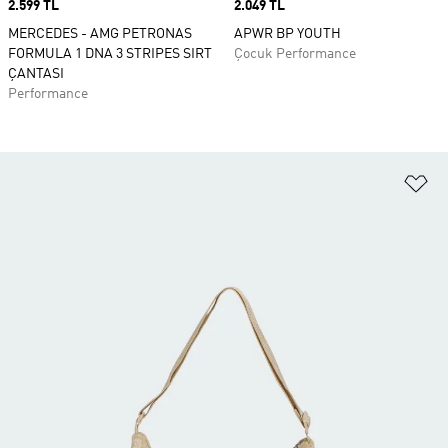
Price
2.599 TL
Price
2.049 TL
MERCEDES - AMG PETRONAS
APWR BP YOUTH
FORMULA 1 DNA 3 STRIPES SIRT
Çocuk Performance
ÇANTASI
Performance
Fa