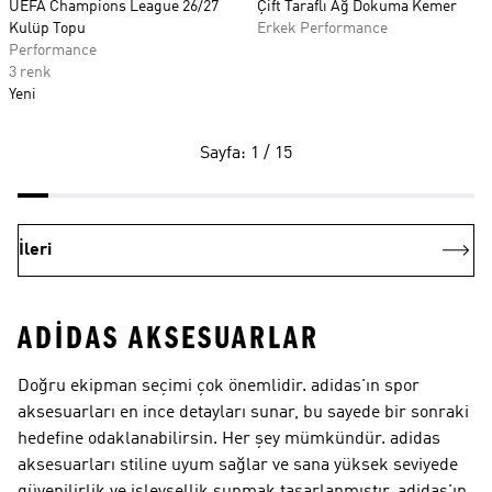
UEFA Champions League 26/27
Çift Taraflı Ağ Dokuma Kemer
Kulüp Topu
Erkek Performance
Performance
3 renk
Yeni
Sayfa: 1 / 15
İleri
ADIDAS AKSESUARLAR
Doğru ekipman seçimi çok önemlidir. adidas'ın spor
aksesuarları en ince detayları sunar, bu sayede bir sonraki
hedefine odaklanabilirsin. Her şey mümkündür. adidas
aksesuarları stiline uyum sağlar ve sana yüksek seviyede