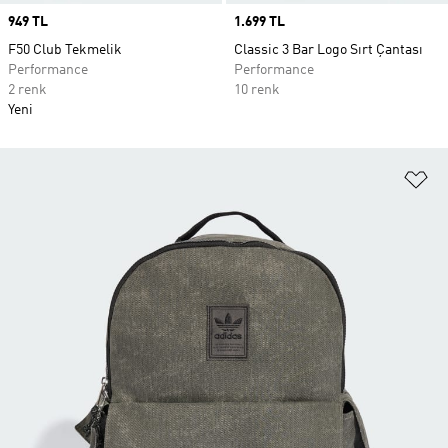
Price
949 TL
Price
1.699 TL
F50 Club Tekmelik
Classic 3 Bar Logo Sırt Çantası
Performance
Performance
2 renk
10 renk
Yeni
Fa