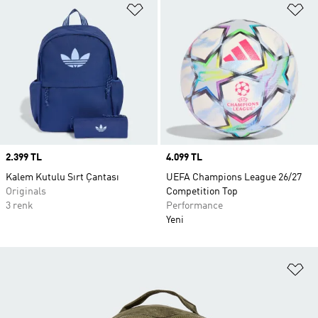
Favori Listesine Ekle
Fa
Price
2.399 TL
Price
4.099 TL
Kalem Kutulu Sırt Çantası
UEFA Champions League 26/27
Originals
Competition Top
3 renk
Performance
Yeni
Fa