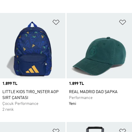
Favori Listesine Ekle
Fa
Price
1.899 TL
Price
1.899 TL
LITTLE KIDS TIRO_NSTER AOP
REAL MADRID DAD ŞAPKA
SIRT ÇANTASI
Performance
Çocuk Performance
Yeni
2 renk
Favori Listesine Ekle
Fa