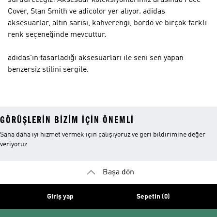
sürdüreceğiz! Aksesuar koleksiyonlarımız arasında Face
Cover, Stan Smith ve adicolor yer alıyor. adidas
aksesuarlar, altın sarısı, kahverengi, bordo ve birçok farklı
renk seçeneğinde mevcuttur.
adidas'ın tasarladığı aksesuarları ile seni sen yapan
benzersiz stilini sergile.
GÖRÜŞLERIN BIZIM IÇIN ÖNEMLI
Sana daha iyi hizmet vermek için çalışıyoruz ve geri bildirimine değer
veriyoruz
Başa dön
Giriş yap
Sepetin (0)