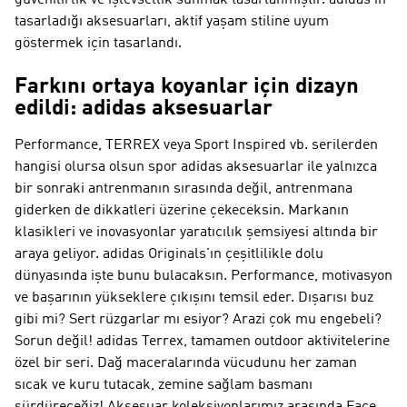
güvenilirlik ve işlevsellik sunmak tasarlanmıştır. adidas'ın
tasarladığı aksesuarları, aktif yaşam stiline uyum
göstermek için tasarlandı.
Farkını ortaya koyanlar için dizayn
edildi: adidas aksesuarlar
Performance, TERREX veya Sport Inspired vb. serilerden
hangisi olursa olsun spor adidas aksesuarlar ile yalnızca
bir sonraki antrenmanın sırasında değil, antrenmana
giderken de dikkatleri üzerine çekeceksin. Markanın
klasikleri ve inovasyonlar yaratıcılık şemsiyesi altında bir
araya geliyor.
adidas Originals
'ın çeşitlilikle dolu
dünyasında işte bunu bulacaksın.
Performance
, motivasyon
ve başarının yükseklere çıkışını temsil eder. Dışarısı buz
gibi mi? Sert rüzgarlar mı esiyor? Arazi çok mu engebeli?
Sorun değil!
adidas Terrex
, tamamen outdoor aktivitelerine
özel bir seri. Dağ maceralarında vücudunu her zaman
sıcak ve kuru tutacak, zemine sağlam basmanı