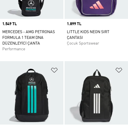
Price
1.549 TL
Price
1.899 TL
MERCEDES - AMG PETRONAS
LITTLE KIDS NEON SIRT
FORMULA 1 TEAM DNA
ÇANTASI
DÜZENLEYİCİ ÇANTA
Çocuk Sportswear
Performance
Favori Listesine Ekle
Fa