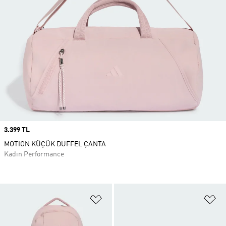
Price
3.399 TL
MOTION KÜÇÜK DUFFEL ÇANTA
Kadın Performance
Favori Listesine Ekle
Fa