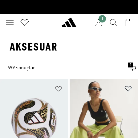
1
AKSESUAR
1
699 sonuçlar
Favori Listesine Ekle
Fa