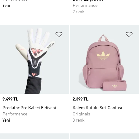
Yeni
Performance
2 renk
Favori Listesine Ekle
Fa
Price
9.499 TL
Price
2.399 TL
Predator Pro Kaleci Eldiveni
Kalem Kutulu Sırt Çantası
Performance
Originals
Yeni
3 renk