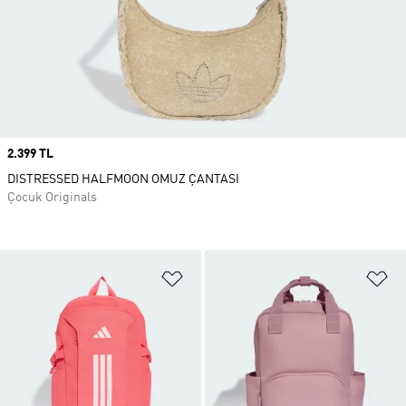
Price
2.399 TL
DISTRESSED HALFMOON OMUZ ÇANTASI
Çocuk Originals
Favori Listesine Ekle
Fa