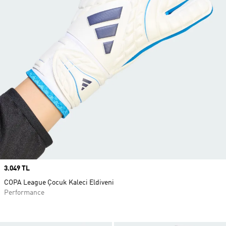
Price
3.049 TL
COPA League Çocuk Kaleci Eldiveni
Performance