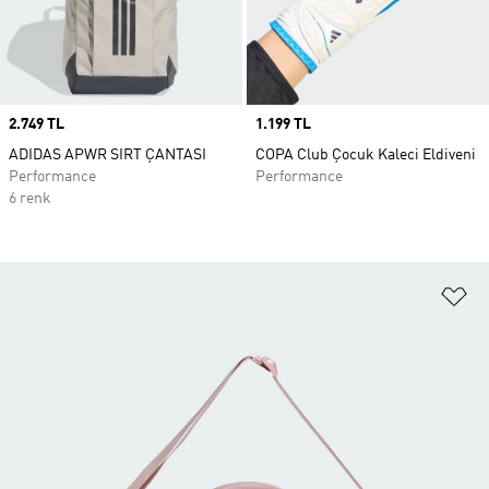
Price
2.749 TL
Price
1.199 TL
ADIDAS APWR SIRT ÇANTASI
COPA Club Çocuk Kaleci Eldiveni
Performance
Performance
6 renk
Fa