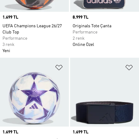
Price
1.699 TL
Price
8.999 TL
UEFA Champions League 26/27
Originals Tote Çanta
Club Top
Performance
Performance
2 renk
3 renk
Online Özel
Yeni
Favori Listesine Ekle
Fa
Price
1.699 TL
Price
1.699 TL