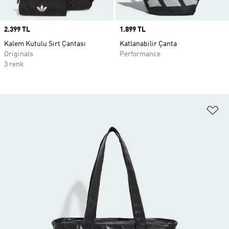
Price
2.399 TL
Price
1.899 TL
Kalem Kutulu Sırt Çantası
Katlanabilir Çanta
Originals
Performance
3 renk
Fa