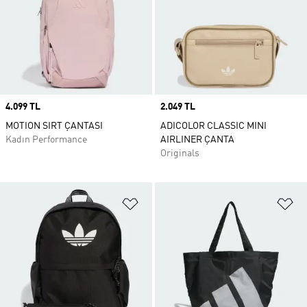
Price
4.099 TL
Price
2.049 TL
MOTION SIRT ÇANTASI
ADICOLOR CLASSIC MINI
Kadın Performance
AIRLINER ÇANTA
Originals
Favori Listesine Ekle
Fa