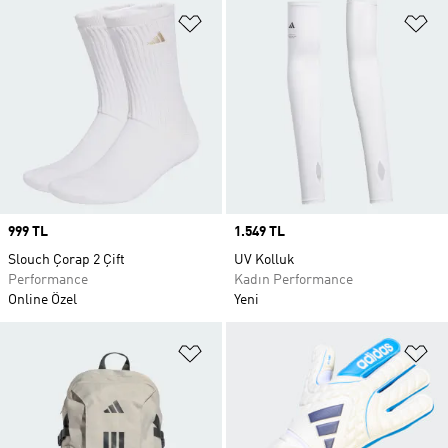
Favori Listesine Ekle
Fa
Price
999 TL
Price
1.549 TL
Slouch Çorap 2 Çift
UV Kolluk
Performance
Kadın Performance
Online Özel
Yeni
Favori Listesine Ekle
Fa