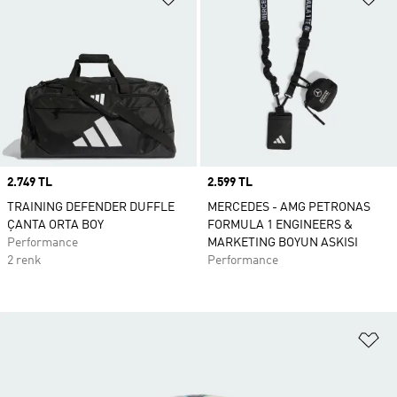
Price
2.749 TL
Price
2.599 TL
TRAINING DEFENDER DUFFLE
MERCEDES - AMG PETRONAS
ÇANTA ORTA BOY
FORMULA 1 ENGINEERS &
Performance
MARKETING BOYUN ASKISI
2 renk
Performance
Fa