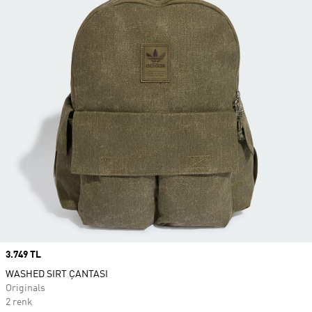
Price
3.749 TL
WASHED SIRT ÇANTASI
Originals
2 renk