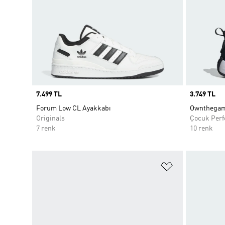
Price
7.499 TL
Price
3.749 TL
Forum Low CL Ayakkabı
Ownthegame
Originals
Çocuk Per
7 renk
10 renk
Favori Listesi