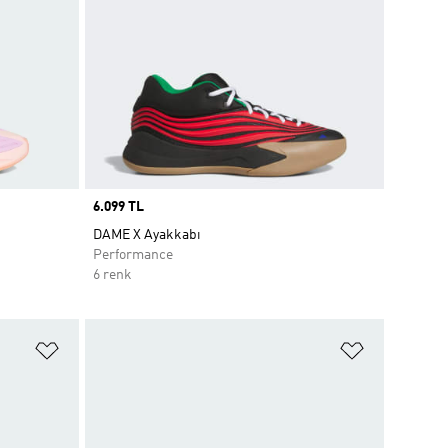
Price
6.099 TL
DAME X Ayakkabı
Performance
6 renk
Favori Listesine Ekle
Favori List