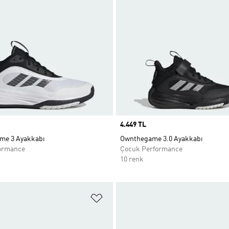
Price
4.449 TL
me 3 Ayakkabı
Ownthegame 3.0 Ayakkabı
ormance
Çocuk Performance
10 renk
ne Ekle
Favori Listesine Ekle