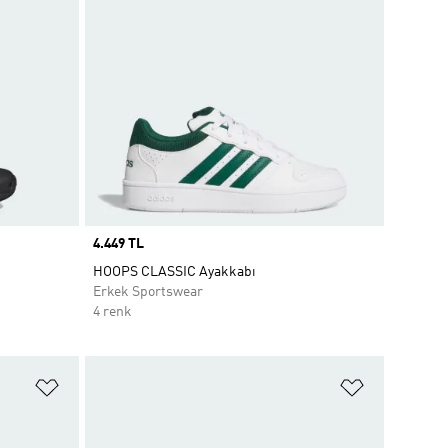
Price
4.449 TL
HOOPS CLASSIC Ayakkabı
Erkek Sportswear
4 renk
Favori Listesine Ekle
Favori List