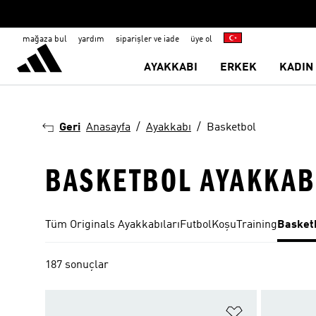
mağaza bul
yardım
siparişler ve iade
üye ol
AYAKKABI
ERKEK
KADIN
Geri
Anasayfa
Ayakkabı
Basketbol
BASKETBOL AYAKKAB
Tüm Originals Ayakkabıları
Futbol
Koşu
Training
Basket
187 sonuçlar
Favori Listesi