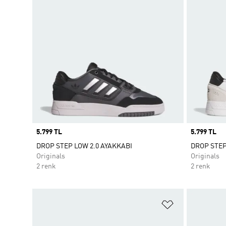
Price
5.799 TL
Price
5.799 TL
DROP STEP LOW 2.0 AYAKKABI
DROP STEP
Originals
Originals
2 renk
2 renk
Favori Listesi