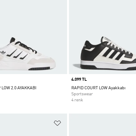
Price
4.099 TL
 LOW 2.0 AYAKKABI
RAPID COURT LOW Ayakkabı
Sportswear
4 renk
ne Ekle
Favori Listesine Ekle