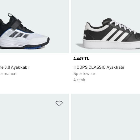
Price
4.449 TL
 3.0 Ayakkabı
HOOPS CLASSIC Ayakkabı
formance
Sportswear
4 renk
ne Ekle
Favori Listesine Ekle