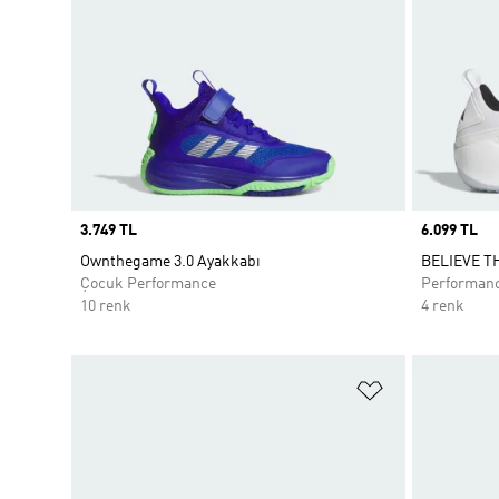
Price
3.749 TL
Price
6.099 TL
Ownthegame 3.0 Ayakkabı
BELIEVE TH
Çocuk Performance
Performan
10 renk
4 renk
Favori Listesi