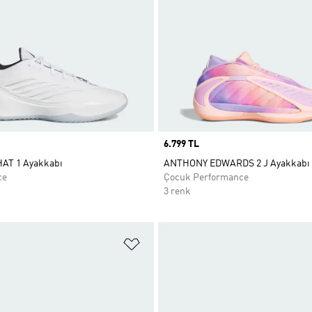
Price
6.799 TL
AT 1 Ayakkabı
ANTHONY EDWARDS 2 J Ayakkabı
ce
Çocuk Performance
3 renk
ne Ekle
Favori Listesine Ekle