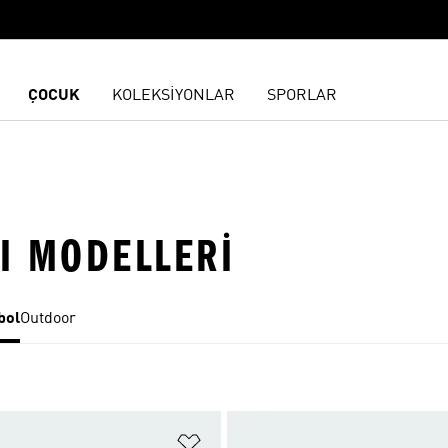
ÇOCUK
KOLEKSİYONLAR
SPORLAR
I MODELLERI
bol
Outdoor
ne Ekle
Favori Listesine Ekle