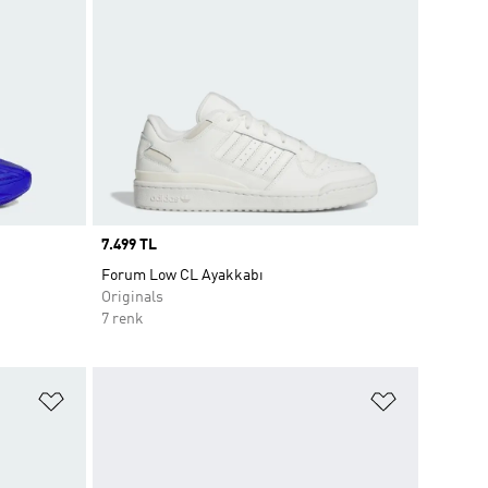
Price
7.499 TL
Forum Low CL Ayakkabı
Originals
7 renk
Favori Listesine Ekle
Favori List