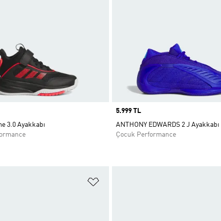
Price
5.999 TL
 3.0 Ayakkabı
ANTHONY EDWARDS 2 J Ayakkabı
formance
Çocuk Performance
ne Ekle
Favori Listesine Ekle