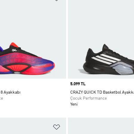
Price
5.099 TL
8 Ayakkabı
CRAZY QUICK TD Basketbol Ayakk
ce
Çocuk Performance
Yeni
ne Ekle
Favori Listesine Ekle