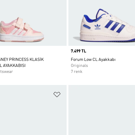
Price
7.499 TL
SNEY PRINCESS KLASİK
Forum Low CL Ayakkabı
 AYAKKABISI
Originals
rtswear
7 renk
ne Ekle
Favori Listesine Ekle