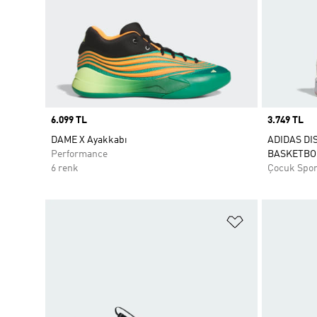
Price
6.099 TL
Price
3.749 TL
DAME X Ayakkabı
ADIDAS DI
Performance
BASKETBOL
6 renk
Çocuk Spo
Favori Listesi