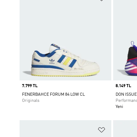
Price
7.799 TL
Price
8.149 TL
FENERBAHCE FORUM 84 LOW CL
DON ISSUE 
Originals
Performan
Yeni
Favori Listesi