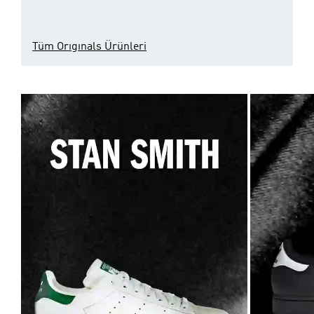
Tüm Orıgınals Ürünleri