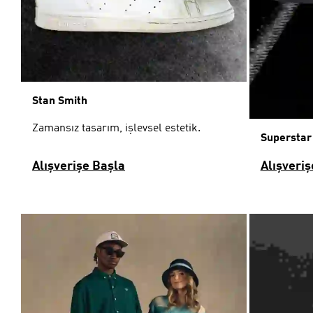
Stan Smith
Zamansız tasarım, işlevsel estetik.
Superstar
Alışverişe Başla
Alışveriş