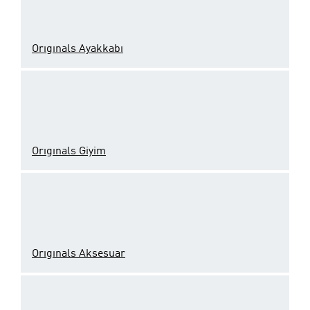
Orıgınals Ayakkabı
Orıgınals Giyim
Orıgınals Aksesuar