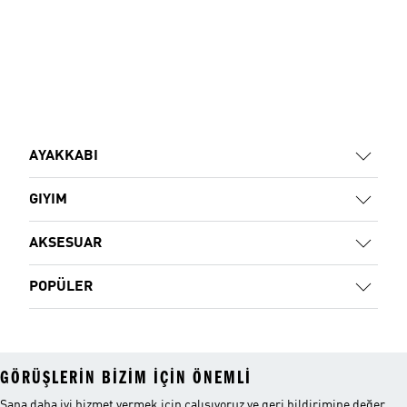
AYAKKABI
GIYIM
AKSESUAR
POPÜLER
GÖRÜŞLERIN BIZIM IÇIN ÖNEMLI
Sana daha iyi hizmet vermek için çalışıyoruz ve geri bildirimine değer