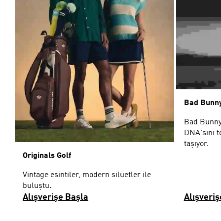
Bad Bunny
Bad Bunny
DNA'sını t
taşıyor.
Originals Golf
Vintage esintiler, modern silüetler ile
buluştu.
Alışverişe Başla
Alışveriş