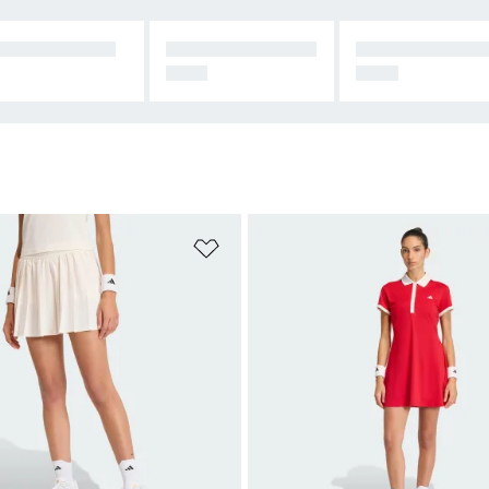
EK VE ELBISE
TENİS AKSESUAR
EN YENI KOLE
LARI
IYON
ne Ekle
Favori Listesine Ekle