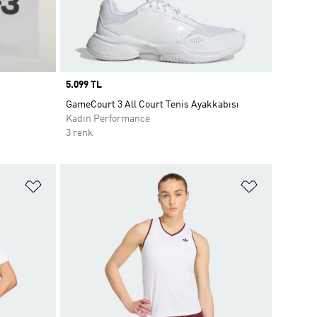
Price
5.099 TL
GameCourt 3 All Court Tenis Ayakkabısı
Kadın Performance
3 renk
Favori Listesine Ekle
Favori List