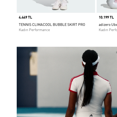
Price
4.449 TL
Price
10.199 TL
TENNIS CLIMACOOL BUBBLE SKIRT PRO
adizero Ube
Kadın Performance
Kadın Perf