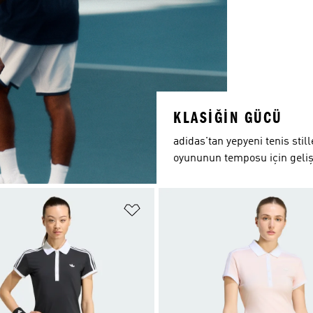
KLASİĞİN GÜCÜ
adidas'tan yepyeni tenis stil
oyununun temposu için geliş
ne Ekle
Favori Listesine Ekle