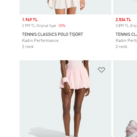
Sale price
1.949 TL
Sale price
2.534 TL
2.999 TL Orijinal fiyat
-35%
Discount
3.899 TL Oriji
TENNIS CLASSICS POLO TİŞÖRT
TENNIS CL
Kadın Performance
Kadın Perf
2 renk
2 renk
Favori Listesi