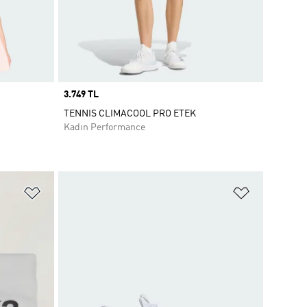
Price
3.749 TL
TENNIS CLIMACOOL PRO ETEK
Kadın Performance
Favori Listesine Ekle
Favori List