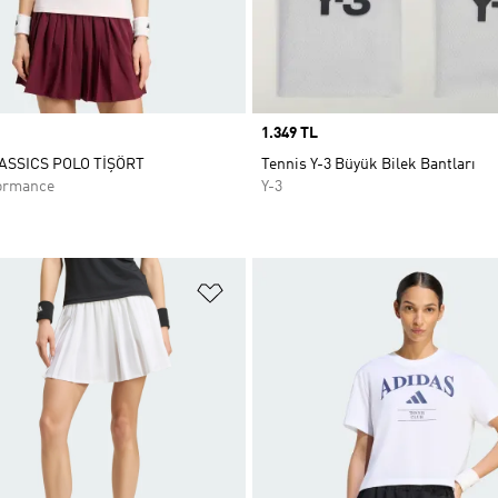
Price
1.349 TL
ASSICS POLO TİŞÖRT
Tennis Y-3 Büyük Bilek Bantları
ormance
Y-3
ne Ekle
Favori Listesine Ekle