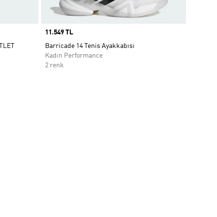
Price
11.549 TL
ATLET
Barricade 14 Tenis Ayakkabısı
Kadın Performance
2 renk