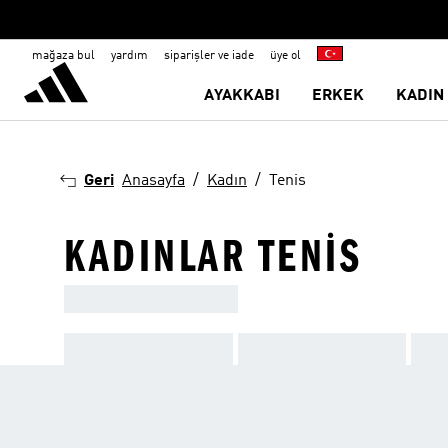
mağaza bul
yardım
siparişler ve iade
üye ol
AYAKKABI
ERKEK
KADIN
Geri
Anasayfa
Kadın
Tenis
KADINLAR TENIS
ADIDAS TENIS ÜRÜNLERI ILE E