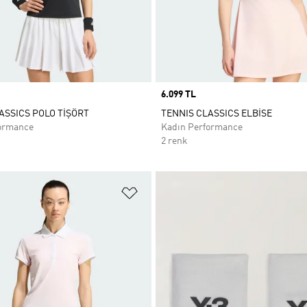
Price
6.099 TL
ASSICS POLO TİŞÖRT
TENNIS CLASSICS ELBİSE
ormance
Kadın Performance
2 renk
ne Ekle
Favori Listesine Ekle