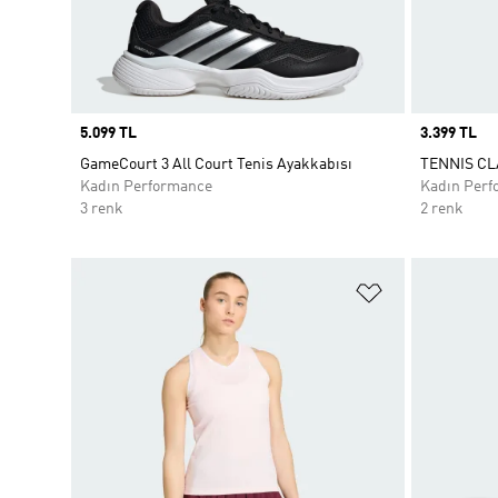
Price
5.099 TL
Price
3.399 TL
GameCourt 3 All Court Tenis Ayakkabısı
TENNIS CL
Kadın Performance
Kadın Perf
3 renk
2 renk
Favori Listesi