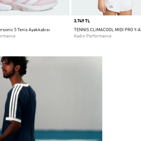
Price
3.749 TL
rsonic 5 Tenis Ayakkabısı
TENNIS CLIMACOOL MIDI PRO Y-
ormance
Kadın Performance