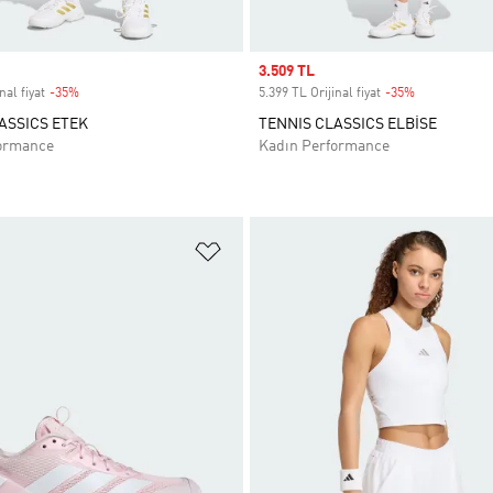
Sale price
3.509 TL
nal fiyat
-35%
Discount
5.399 TL Orijinal fiyat
-35%
Discount
ASSICS ETEK
TENNIS CLASSICS ELBİSE
ormance
Kadın Performance
ne Ekle
Favori Listesine Ekle