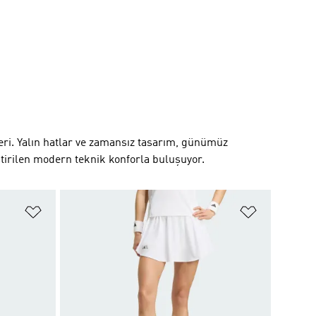
leri. Yalın hatlar ve zamansız tasarım, günümüz
tirilen modern teknik konforla buluşuyor.
Favori Listesine Ekle
Favori List