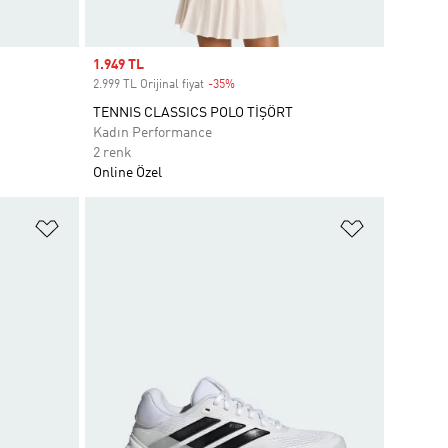
Sale price
1.949 TL
2.999 TL Orijinal fiyat
-35%
Discount
TENNIS CLASSICS POLO TİŞÖRT
Kadın Performance
2 renk
Online Özel
Favori Listesine Ekle
Favori List