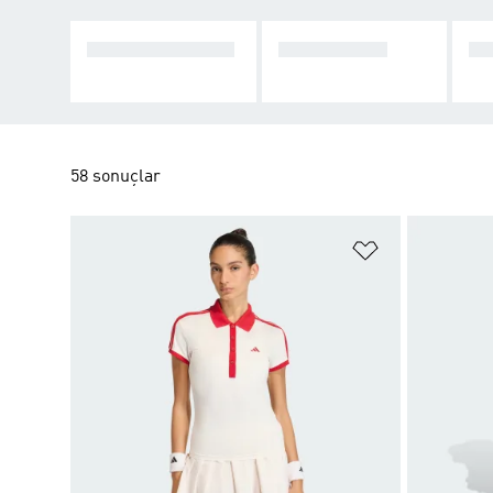
TENIS AYAKKABI
TENIS GIYIM
ET
58 sonuçlar
Favori Listesi