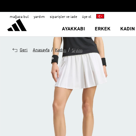
mağaza bul
yardım
siparişler ve iade
üye ol
AYAKKABI
ERKEK
KADIN
/
/
Geri
Anasayfa
Kadın
Giyim