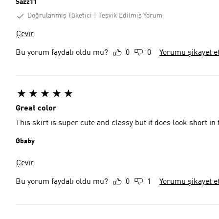
Sazz11
Doğrulanmış Tüketici
Teşvik Edilmiş Yorum
Çevir
Bu yorum faydalı oldu mu?
0
0
Yorumu şikayet e
Great color
This skirt is super cute and classy but it does look short in 
Gbaby
Çevir
Bu yorum faydalı oldu mu?
0
1
Yorumu şikayet e