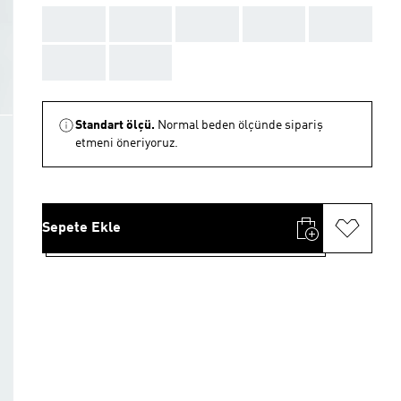
AAA
AAA
AAA
AAA
AAA
AAA
AAA
Standart ölçü.
Normal beden ölçünde sipariş
etmeni öneriyoruz.
Sepete Ekle