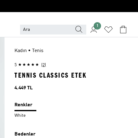
1
Kadın • Tenis
5
(2)
TENNIS CLASSICS ETEK
Fiyat
4.449 TL
Renkler
White
Bedenler