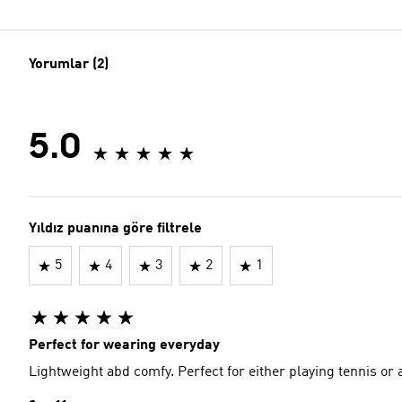
Yorumlar (2)
5.0
Yıldız puanına göre filtrele
5
4
3
2
1
Perfect for wearing everyday
Lightweight abd comfy. Perfect for either playing tennis or a