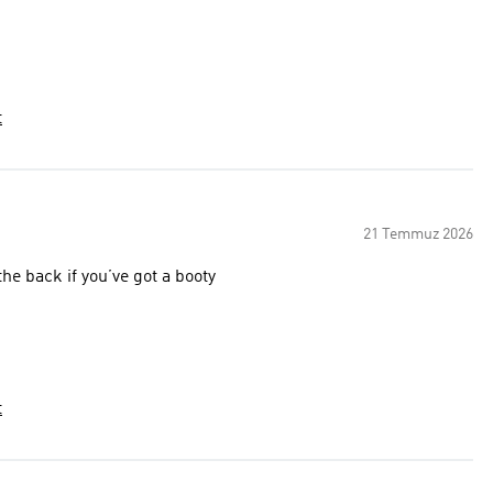
t
21 Temmuz 2026
the back if you’ve got a booty
t