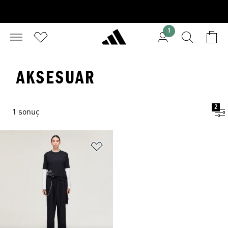
1
AKSESUAR
2
1 sonuç
Favori Listesine Ekle