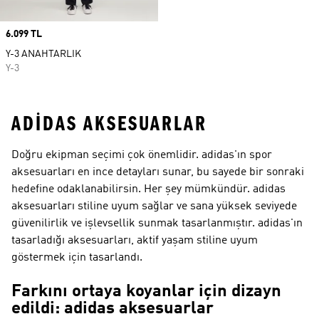
Price
6.099 TL
Y-3 ANAHTARLIK
Y-3
ADIDAS AKSESUARLAR
Doğru ekipman seçimi çok önemlidir. adidas'ın spor
aksesuarları en ince detayları sunar, bu sayede bir sonraki
hedefine odaklanabilirsin. Her şey mümkündür. adidas
aksesuarları stiline uyum sağlar ve sana yüksek seviyede
güvenilirlik ve işlevsellik sunmak tasarlanmıştır. adidas'ın
tasarladığı aksesuarları, aktif yaşam stiline uyum
göstermek için tasarlandı.
Farkını ortaya koyanlar için dizayn
edildi: adidas aksesuarlar