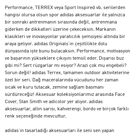
Performance, TERREX veya Sport Inspired vb. serilerden
hangisi olursa olsun spor adidas aksesuarlar ile yalnızca
bir sonraki antrenmanın sırasında değil, antrenmana
giderken de dikkatleri üzerine çekeceksin. Markanın
klasikleri ve inovasyonlar yaratıcılık şemsiyesi altında bir
araya geliyor.
adidas Originals
'ın çeşitlilikle dolu
dünyasında işte bunu bulacaksın.
Performance
, motivasyon
ve başarının yükseklere çıkışını temsil eder. Dışarısı buz
gibi mi? Sert rüzgarlar mı esiyor? Arazi çok mu engebeli?
Sorun değil!
adidas Terrex
, tamamen outdoor aktivitelerine
özel bir seri. Dağ maceralarında vücudunu her zaman
sıcak ve kuru tutacak, zemine sağlam basmanı
sürdüreceğiz! Aksesuar koleksiyonlarımız arasında Face
Cover, Stan Smith ve adicolor yer alıyor. adidas
aksesuarlar, altın sarısı, kahverengi, bordo ve birçok farklı
renk seçeneğinde mevcuttur.
adidas'ın tasarladığı aksesuarları ile seni sen yapan