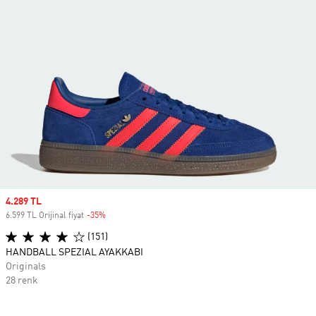
Sale price
4.289 TL
6.599 TL Orijinal fiyat
-35%
Discount
(151)
HANDBALL SPEZIAL AYAKKABI
Originals
28 renk