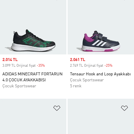
Sale price
2.014 TL
Sale price
2.061 TL
3.099 TL Orijinal fiyat
-35%
Discount
2.749 TL Orijinal fiyat
-25%
Discount
ADIDAS MINECRAFT FORTARUN
Tensaur Hook and Loop Ayakkabı
4.0 ÇOCUK AYAKKABISI
Çocuk Sportswear
Çocuk Sportswear
5 renk
Favori Listesine Ekle
Fa