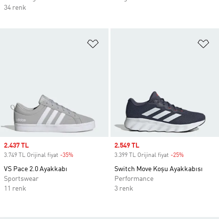
34 renk
Favori Listesine Ekle
Fa
Sale price
2.437 TL
Sale price
2.549 TL
3.749 TL Orijinal fiyat
-35%
Discount
3.399 TL Orijinal fiyat
-25%
Discount
VS Pace 2.0 Ayakkabı
Switch Move Koşu Ayakkabısı
Sportswear
Performance
11 renk
3 renk