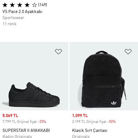
(149)
VS Pace 2.0 Ayakkabı
Sportswear
11 renk
Favori Listesine Ekle
Fa
Sale price
5.069 TL
Sale price
1.099 TL
7.799 TL Orijinal fiyat
-35%
Discount
2.199 TL Orijinal fiyat
-50%
Discount
SUPERSTAR II AYAKKABI
Klasik Sırt Çantası
Kadın Originals
Originals