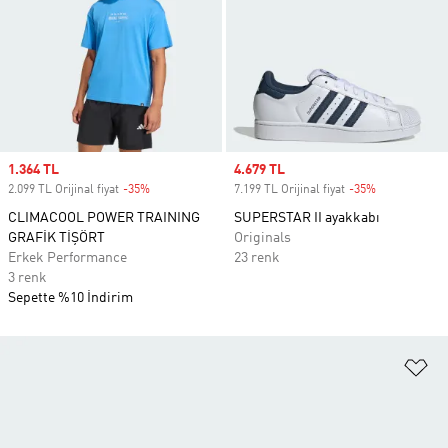
Sale price
1.364 TL
Sale price
4.679 TL
2.099 TL Orijinal fiyat
-35%
Discount
7.199 TL Orijinal fiyat
-35%
Discount
CLIMACOOL POWER TRAINING
SUPERSTAR II ayakkabı
GRAFİK TİŞÖRT
Originals
Erkek Performance
23 renk
3 renk
Sepette %10 İndirim
Fa