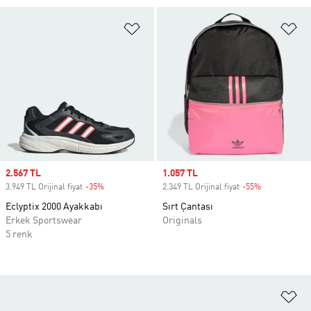
Favori Listesine Ekle
Fa
Sale price
2.567 TL
Sale price
1.057 TL
3.949 TL Orijinal fiyat
-35%
Discount
2.349 TL Orijinal fiyat
-55%
Discount
Eclyptix 2000 Ayakkabı
Sırt Çantası
Erkek Sportswear
Originals
5 renk
Fa