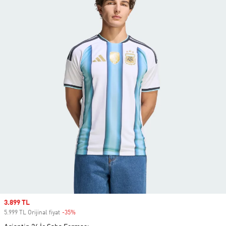
Sale price
3.899 TL
5.999 TL Orijinal fiyat
-35%
Discount