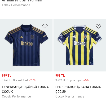
Arjantin 26 İç Saha Forması
Erkek Performance
Favori Listesine Ekle
Fa
Sale price
999 TL
Sale price
999 TL
3.649 TL Orijinal fiyat
-75%
Discount
3.649 TL Orijinal fiyat
-75%
Discount
FENERBAHÇE ÜÇÜNCÜ FORMA
FENERBAHÇE İÇ SAHA FORMA
ÇOCUK
ÇOCUK
Çocuk Performance
Çocuk Performance