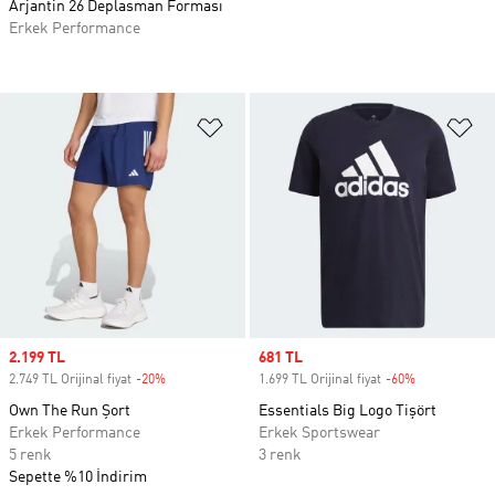
Arjantin 26 Deplasman Forması
Erkek Performance
Favori Listesine Ekle
Fa
Sale price
2.199 TL
Sale price
681 TL
2.749 TL Orijinal fiyat
-20%
Discount
1.699 TL Orijinal fiyat
-60%
Discount
Own The Run Şort
Essentials Big Logo Tişört
Erkek Performance
Erkek Sportswear
5 renk
3 renk
Sepette %10 İndirim