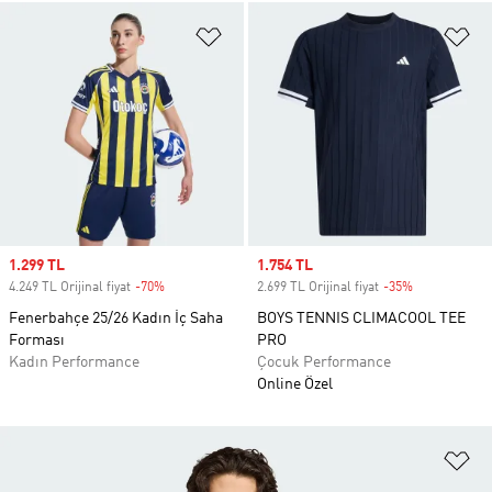
Favori Listesine Ekle
Fa
Sale price
1.299 TL
Sale price
1.754 TL
4.249 TL Orijinal fiyat
-70%
Discount
2.699 TL Orijinal fiyat
-35%
Discount
Fenerbahçe 25/26 Kadın İç Saha
BOYS TENNIS CLIMACOOL TEE
Forması
PRO
Kadın Performance
Çocuk Performance
Online Özel
Fa