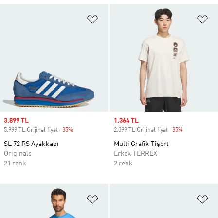
Favori Listesine Ekle
Fa
Sale price
3.899 TL
Sale price
1.364 TL
5.999 TL Orijinal fiyat
-35%
Discount
2.099 TL Orijinal fiyat
-35%
Discount
SL 72 RS Ayakkabı
Multi Grafik Tişört
Originals
Erkek TERREX
21 renk
2 renk
Favori Listesine Ekle
Fa