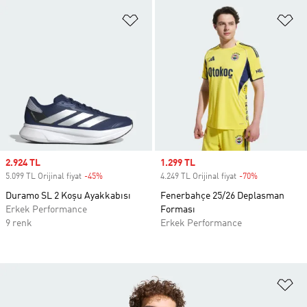
Favori Listesine Ekle
Fa
Sale price
2.924 TL
Sale price
1.299 TL
5.099 TL Orijinal fiyat
-45%
Discount
4.249 TL Orijinal fiyat
-70%
Discount
Duramo SL 2 Koşu Ayakkabısı
Fenerbahçe 25/26 Deplasman
Erkek Performance
Forması
9 renk
Erkek Performance
Fa