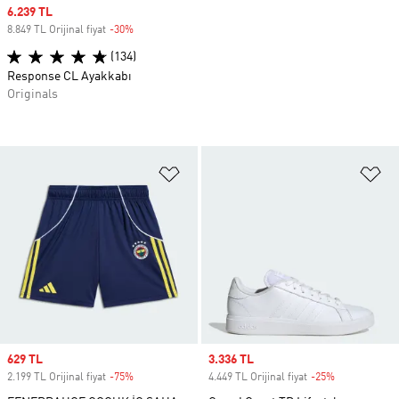
Sale price
6.239 TL
8.849 TL Orijinal fiyat
-30%
Discount
(134)
Response CL Ayakkabı
Originals
Favori Listesine Ekle
Fa
Sale price
629 TL
Sale price
3.336 TL
2.199 TL Orijinal fiyat
-75%
Discount
4.449 TL Orijinal fiyat
-25%
Discount