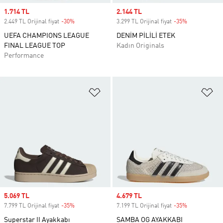
Sale price
1.714 TL
Sale price
2.144 TL
2.449 TL Orijinal fiyat
-30%
Discount
3.299 TL Orijinal fiyat
-35%
Discount
UEFA CHAMPIONS LEAGUE
DENİM PİLİLİ ETEK
FINAL LEAGUE TOP
Kadın Originals
Performance
Favori Listesine Ekle
Fa
Sale price
5.069 TL
Sale price
4.679 TL
7.799 TL Orijinal fiyat
-35%
Discount
7.199 TL Orijinal fiyat
-35%
Discount
Superstar II Ayakkabı
SAMBA OG AYAKKABI