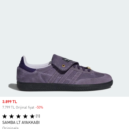
Sale price
3.899 TL
7.799 TL Orijinal fiyat
-50%
Discount
(1)
SAMBA LT AYAKKABI
Originals