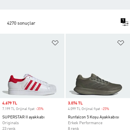
1
4270 sonuçlar
Favori Listesine Ekle
Fa
Sale price
4.679 TL
Sale price
3.074 TL
7.199 TL Orijinal fiyat
-35%
Discount
4.099 TL Orijinal fiyat
-25%
Discount
SUPERSTAR II ayakkabı
Runfalcon 5 Koşu Ayakkabısı
Originals
Erkek Performance
23 renk
8 renk