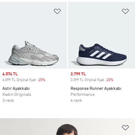
Favori Listesine Ekle
Fa
Sale price
4.574 TL
Sale price
2.799 TL
6.099 TL Orijinal fiyat
-25%
Discount
3.399 TL Orijinal fiyat
-20%
Discount
Astir Ayakkabı
Response Runner Ayakkabı
Kadın Originals
Performance
3 renk
4 renk
Fa