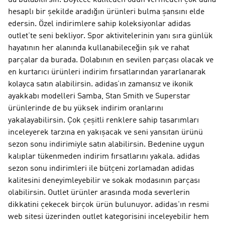
da bulabilirsin. Böylece kaliteden ödün vermeden çok daha
hesaplı bir şekilde aradığın ürünleri bulma şansını elde
edersin. Özel indirimlere sahip koleksiyonlar adidas
outlet’te seni bekliyor. Spor aktivitelerinin yanı sıra günlük
hayatının her alanında kullanabileceğin şık ve rahat
parçalar da burada. Dolabının en sevilen parçası olacak ve
en kurtarıcı ürünleri indirim fırsatlarından yararlanarak
kolayca satın alabilirsin. adidas’ın zamansız ve ikonik
ayakkabı modelleri Samba, Stan Smith ve Superstar
ürünlerinde de bu yüksek indirim oranlarını
yakalayabilirsin. Çok çeşitli renklere sahip tasarımları
inceleyerek tarzına en yakışacak ve seni yansıtan ürünü
sezon sonu indirimiyle satın alabilirsin. Bedenine uygun
kalıplar tükenmeden indirim fırsatlarını yakala. adidas
sezon sonu indirimleri ile bütçeni zorlamadan adidas
kalitesini deneyimleyebilir ve sokak modasının parçası
olabilirsin. Outlet ürünler arasında moda severlerin
dikkatini çekecek birçok ürün bulunuyor. adidas'ın resmi
web sitesi üzerinden outlet kategorisini inceleyebilir hem