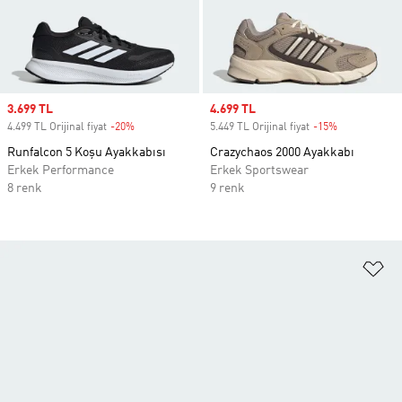
Sale price
3.699 TL
Sale price
4.699 TL
4.499 TL Orijinal fiyat
-20%
Discount
5.449 TL Orijinal fiyat
-15%
Discount
Runfalcon 5 Koşu Ayakkabısı
Crazychaos 2000 Ayakkabı
Erkek Performance
Erkek Sportswear
8 renk
9 renk
Fa