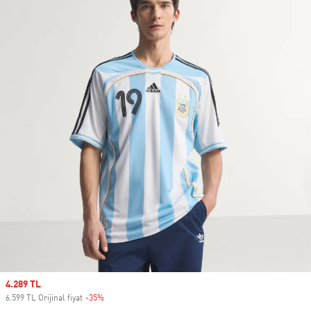
Sale price
4.289 TL
6.599 TL Orijinal fiyat
-35%
Discount