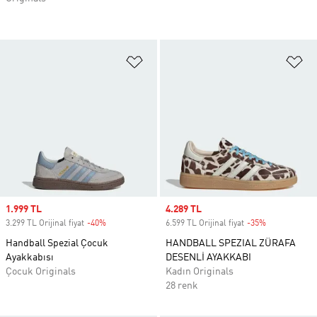
Favori Listesine Ekle
Fa
Sale price
1.999 TL
Sale price
4.289 TL
3.299 TL Orijinal fiyat
-40%
Discount
6.599 TL Orijinal fiyat
-35%
Discount
Handball Spezial Çocuk
HANDBALL SPEZIAL ZÜRAFA
Ayakkabısı
DESENLİ AYAKKABI
Çocuk Originals
Kadın Originals
28 renk