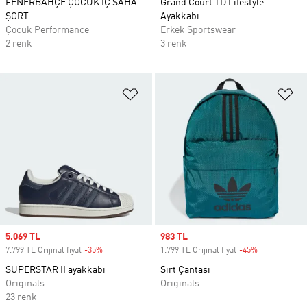
FENERBAHÇE ÇOCUK İÇ SAHA
Grand Court TD Lifestyle
ŞORT
Ayakkabı
Çocuk Performance
Erkek Sportswear
2 renk
3 renk
Favori Listesine Ekle
Fa
Sale price
5.069 TL
Sale price
983 TL
7.799 TL Orijinal fiyat
-35%
Discount
1.799 TL Orijinal fiyat
-45%
Discount
SUPERSTAR II ayakkabı
Sırt Çantası
Originals
Originals
23 renk