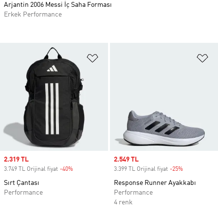
Arjantin 2006 Messi İç Saha Forması
Erkek Performance
Favori Listesine Ekle
Fa
Sale price
2.319 TL
Sale price
2.549 TL
3.749 TL Orijinal fiyat
-40%
Discount
3.399 TL Orijinal fiyat
-25%
Discount
Sırt Çantası
Response Runner Ayakkabı
Performance
Performance
4 renk