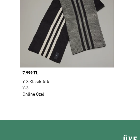
Price
7.999 TL
Y-3 Klasik Atkı
Y-3
Online Özel
ÜYE