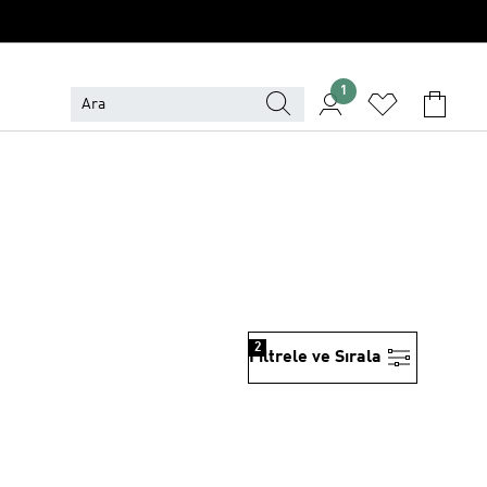
1
2
Filtrele ve Sırala