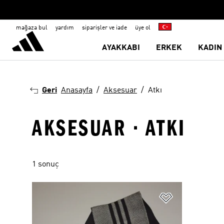
mağaza bul
yardım
siparişler ve iade
üye ol
AYAKKABI
ERKEK
KADIN
Geri
Anasayfa
Aksesuar
Atkı
AKSESUAR · ATKI
1 sonuç
Favori Listesi