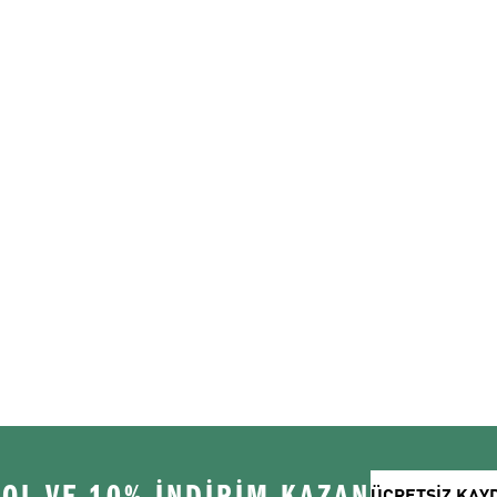
 OL VE 10% İNDİRİM KAZAN
ÜCRETSİZ KAY