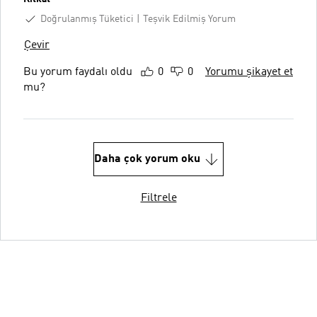
Doğrulanmış Tüketici
Teşvik Edilmiş Yorum
Çevir
Bu yorum faydalı oldu
0
0
Yorumu şikayet et
mu?
Daha çok yorum oku
Filtrele