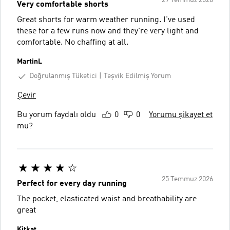
29 Temmuz 2026
Very comfortable shorts
Great shorts for warm weather running. I've used
these for a few runs now and they're very light and
comfortable. No chaffing at all.
MartinL
Doğrulanmış Tüketici
Teşvik Edilmiş Yorum
Çevir
Bu yorum faydalı oldu
0
0
Yorumu şikayet et
mu?
25 Temmuz 2026
Perfect for every day running
The pocket, elasticated waist and breathability are
great
Kitkat