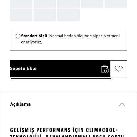
AAA
AAA
AAA
AAA
AAA
AAA
AAA
AAA
Standart ölçü.
Normal beden ölçünde sipariş etmeni
öneriyoruz.
Sepete Ekle
Açıklama
GELIŞMIŞ PERFORMANS IÇIN CLIMACOOL+