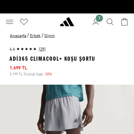
1
/
/
Anasayfa
Erkek
Giyim
4.6
(29)
ADI365 CLIMACOOL+ KOŞU ŞORTU
İndirimli fiyat
1.699 TL
3.199 TL Orijinal fiyat
-50%
İndirim