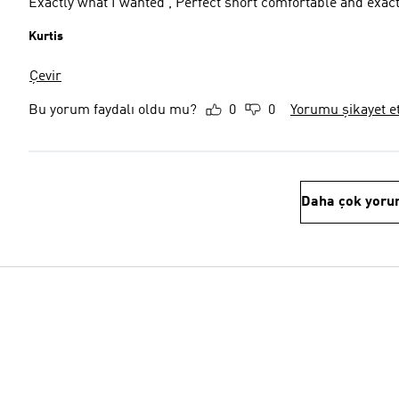
Exactly what I wanted , Perfect short comfortable and exact
Kurtis
Çevir
Bu yorum faydalı oldu mu?
0
0
Yorumu şikayet e
Daha çok yoru