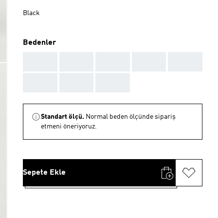
Black
Bedenler
AAA
AAA
AAA
AAA
AAA
AAA
AAA
AAA
Standart ölçü.
Normal beden ölçünde sipariş
etmeni öneriyoruz.
Sepete Ekle