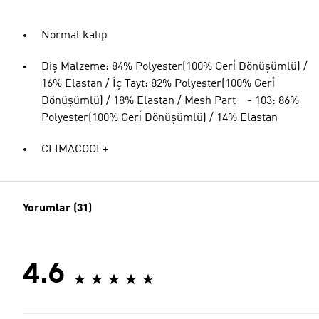
Normal kalıp
Diş Malzeme: 84% Polyester(100% Geri̇ Dönüşümlü) /
16% Elastan / İç Tayt: 82% Polyester(100% Geri̇
Dönüşümlü) / 18% Elastan / Mesh Part - 103: 86%
Polyester(100% Geri̇ Dönüşümlü) / 14% Elastan
CLIMACOOL+
Yorumlar (31)
4.6