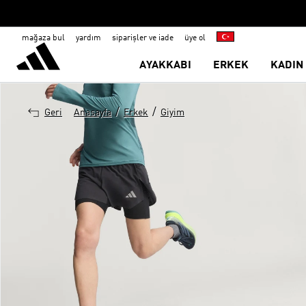
mağaza bul
yardım
siparişler ve iade
üye ol
AYAKKABI
ERKEK
KADIN
/
/
Geri
Anasayfa
Erkek
Giyim