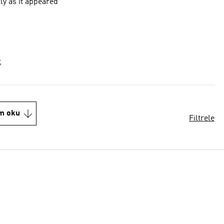
ly as it appeared
t
m oku
Filtrele