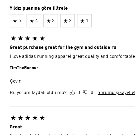
Yıldız puanına göre filtrele
5
4
3
2
1
Great purchase great for the gym and outside ru
I love adidas running apparel great quality and comfortable
TimTheRunner
Çevir
Bu yorum faydalı oldu mu?
0
0
Yorumu şikayet e
Great