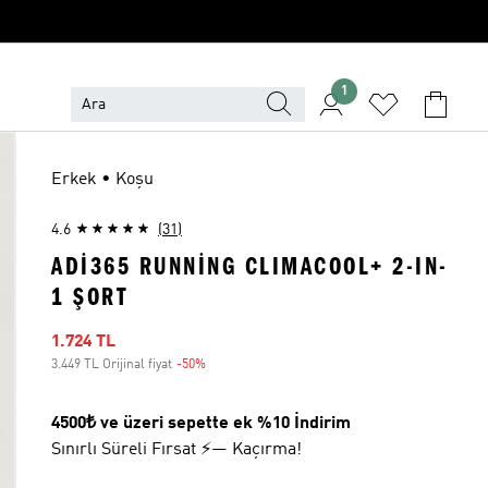
1
Erkek • Koşu
4.6
(31)
ADI365 RUNNING CLIMACOOL+ 2-IN-
1 ŞORT
İndirimli fiyat
1.724 TL
3.449 TL Orijinal fiyat
-50%
İndirim
4500₺ ve üzeri sepette ek %10 İndirim
Sınırlı Süreli Fırsat ⚡— Kaçırma!