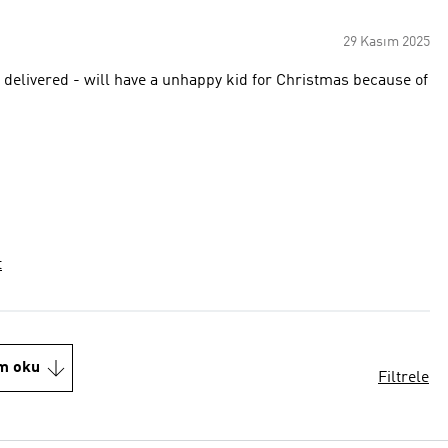
29 Kasım 2025
delivered - will have a unhappy kid for Christmas because of
t
m oku
Filtrele