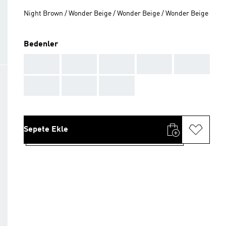
Night Brown / Wonder Beige / Wonder Beige / Wonder Beige
Bedenler
AAA
AAA
AAA
AAA
AAA
AAA
AAA
AAA
Sepete Ekle