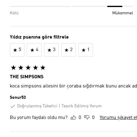
Kötü
Mükemmel
Yıldız puanına göre filtrele
5
4
3
2
1
THE SIMPSONS
koca simpsons ailesini bir çoraba sığdırmak bunu ancak ad
Sonur53
Doğrulanmış Tüketici
Teşvik Edilmiş Yorum
Bu yorum faydalı oldu mu?
0
0
Yorumu şikayet e