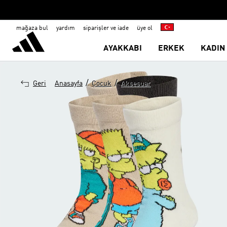
mağaza bul
yardım
siparişler ve iade
üye ol
AYAKKABI
ERKEK
KADIN
/
/
Geri
Anasayfa
Çocuk
Aksesuar