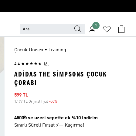
1
Çocuk Unisex • Training
4.4
(6)
ADIDAS THE SIMPSONS ÇOCUK
ÇORABI
İndirimli fiyat
599 TL
1.199 TL Orijinal fiyat
-50%
İndirim
4500₺ ve üzeri sepette ek %10 İndirim
Sınırlı Süreli Fırsat ⚡— Kaçırma!