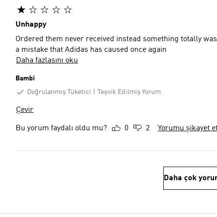
Unhappy
Ordered them never received instead something totally was 
a mistake that Adidas has caused once again
Daha fazlasını oku
Bambi
Doğrulanmış Tüketici
Teşvik Edilmiş Yorum
Çevir
Bu yorum faydalı oldu mu?
0
2
Yorumu şikayet e
Daha çok yoru