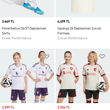
Price
3.649 TL
Price
4.499 TL
Fenerbahçe 26/27 Deplasman
İspanya 26 Deplasman Çocuk
Şortu
Forması
Erkek Performance
Çocuk Performance
Favori Listesine Ekle
Fa
Sale price
2.599 TL
Sale price
2.924 TL