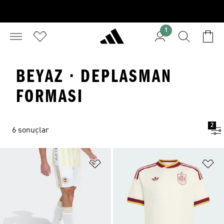
1
BEYAZ · DEPLASMAN
FORMASI
2
6 sonuçlar
Favori Listesine Ekle
Fa