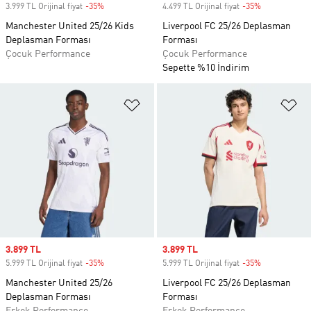
3.999 TL Orijinal fiyat
-35%
Discount
4.499 TL Orijinal fiyat
-35%
Discount
Manchester United 25/26 Kids
Liverpool FC 25/26 Deplasman
Deplasman Forması
Forması
Çocuk Performance
Çocuk Performance
Sepette %10 İndirim
Favori Listesine Ekle
Fa
Sale price
3.899 TL
Sale price
3.899 TL
5.999 TL Orijinal fiyat
-35%
Discount
5.999 TL Orijinal fiyat
-35%
Discount
Manchester United 25/26
Liverpool FC 25/26 Deplasman
Deplasman Forması
Forması